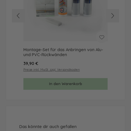
Montage-Set für das Anbringen von Alu-
Mus
und PVC-Rückwänden
& 
Regulärer Preis:
Reg
39,90 €
9,9
Preise inkl. MwSt. zzgl. Versandkosten
Prei
In den Warenkorb
Produktgalerie überspringen
Das könnte dir auch gefallen