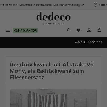
Zum Hauptinhalt springen
Versand der Rückwände in Deutschland | Expressversand möglich
Kostenfre
Du hast 0 Produk
KONFIGURATOR
+49 5191 62 33 666
Duschrückwand mit Abstrakt V6
Motiv, als Badrückwand zum
Fliesenersatz
Bildergalerie überspringen