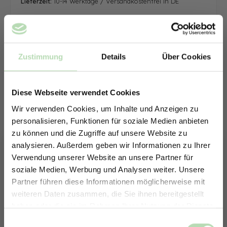
Lieferzeit:
10-14 Werktage / Versandkostenfrei in DE
Zustimmung
Details
Über Cookies
Diese Webseite verwendet Cookies
Wir verwenden Cookies, um Inhalte und Anzeigen zu
personalisieren, Funktionen für soziale Medien anbieten
zu können und die Zugriffe auf unsere Website zu
analysieren. Außerdem geben wir Informationen zu Ihrer
Verwendung unserer Website an unsere Partner für
soziale Medien, Werbung und Analysen weiter. Unsere
Partner führen diese Informationen möglicherweise mit
ERHALTE 5% RABATT AUF
weiteren Daten zusammen, die Sie ihnen bereitgestellt
DEINE RÜCKWÄNDE
haben oder die sie im Rahmen Ihrer Nutzung der Dienste
Jetzt zum Newsletter anmelden.
gesammelt haben.
Keine passende Größe gefunden? -
Einwilligungsauswahl