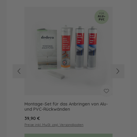
Montage-Set für das Anbringen von Alu-
Dus
und PVC-Rückwänden
Ba
Regulärer Preis:
Reg
39,90 €
68
Preise inkl. MwSt. zzgl. Versandkosten
Prei