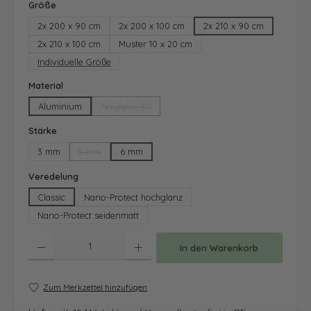
auswählen
Größe
2x 200 x 90 cm
2x 200 x 100 cm
2x 210 x 90 cm
2x 210 x 100 cm
Muster 10 x 20 cm
Individuelle Größe
auswählen
Material
Aluminium
Acrylglas 3D
(Diese Option ist zurzeit nicht verfügbar.)
auswählen
Stärke
3 mm
5 mm
6 mm
(Diese Option ist zurzeit nicht verfügbar.)
auswählen
Veredelung
Classic
Nano-Protect hochglanz
Nano-Protect seidenmatt
Produkt Anzahl: Gib den gewünschten Wert ein oder benutze die Schaltfläche
In den Warenkorb
Zum Merkzettel hinzufügen