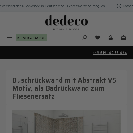
Zum Hauptinhalt springen
Versand der Rückwände in Deutschland | Expressversand möglich
Kostenfr
Du hast 0 Produk
KONFIGURATOR
+49 5191 62 33 666
Duschrückwand mit Abstrakt V5
Motiv, als Badrückwand zum
Fliesenersatz
Bildergalerie überspringen