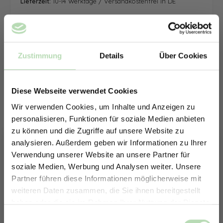
Lieferzeit:
10-14 Werktage / Versandkostenfrei in DE
Zustimmung
Details
Über Cookies
Diese Webseite verwendet Cookies
Wir verwenden Cookies, um Inhalte und Anzeigen zu
personalisieren, Funktionen für soziale Medien anbieten
zu können und die Zugriffe auf unsere Website zu
analysieren. Außerdem geben wir Informationen zu Ihrer
Verwendung unserer Website an unsere Partner für
soziale Medien, Werbung und Analysen weiter. Unsere
Partner führen diese Informationen möglicherweise mit
ERHALTE 5% RABATT AUF
weiteren Daten zusammen, die Sie ihnen bereitgestellt
DEINE RÜCKWÄNDE
haben oder die sie im Rahmen Ihrer Nutzung der Dienste
Jetzt zum Newsletter anmelden.
gesammelt haben.
Keine passende Größe gefunden? -
Einwilligungsauswahl