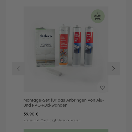
Montage-Set für das Anbringen von Alu-
Dus
und PVC-Rückwänden
Ba
Regulärer Preis:
Reg
39,90 €
68
Preise inkl. MwSt. zzgl. Versandkosten
Prei