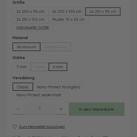
auswählen
Größe
2x 200 x 90 cm
2x 200 x 100 cm
2x 210 x 90 cm
2x 210 x 100 cm
Muster 10 x 20 cm
Individuelle Größe
auswählen
Material
Aluminium
Acrylglas 3D
(Diese Option ist zurzeit nicht verfügbar.)
auswählen
Stärke
3 mm
5 mm
6 mm
(Diese Option ist zurzeit nicht verfügbar.)
auswählen
Veredelung
Classic
Nano-Protect hochglanz
Nano-Protect seidenmatt
Produkt Anzahl: Gib den gewünschten Wert ein oder benutze die Schaltfläche
In den Warenkorb
Zum Merkzettel hinzufügen