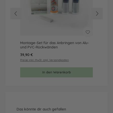
Montage-Set für das Anbringen von Alu-
Mus
und PVC-Rückwänden
& 
Regulärer Preis:
Reg
39,90 €
9,9
Preise inkl. MwSt. zzgl. Versandkosten
Prei
In den Warenkorb
Produktgalerie überspringen
Das könnte dir auch gefallen