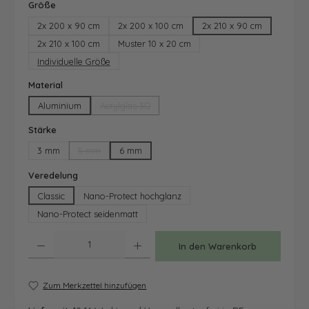
auswählen
Größe
2x 200 x 90 cm
2x 200 x 100 cm
2x 210 x 90 cm
2x 210 x 100 cm
Muster 10 x 20 cm
Individuelle Größe
auswählen
Material
Aluminium
Acrylglas 3D
(Diese Option ist zurzeit nicht verfügbar.)
auswählen
Stärke
3 mm
5 mm
6 mm
(Diese Option ist zurzeit nicht verfügbar.)
auswählen
Veredelung
Classic
Nano-Protect hochglanz
Nano-Protect seidenmatt
Produkt Anzahl: Gib den gewünschten Wert ein oder benutze die Schaltfläche
In den Warenkorb
Zum Merkzettel hinzufügen