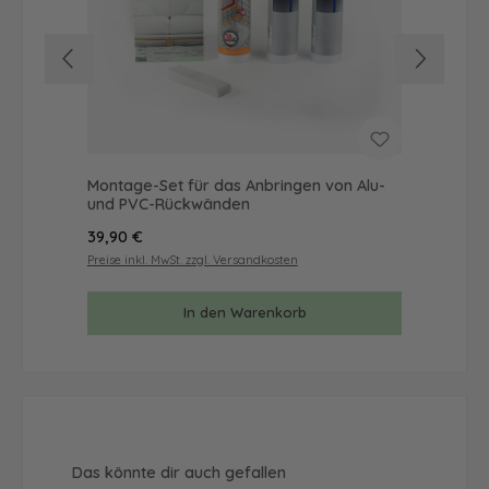
Montage-Set für das Anbringen von Alu-
Mus
und PVC-Rückwänden
& 
Regulärer Preis:
Reg
39,90 €
9,9
Preise inkl. MwSt. zzgl. Versandkosten
Prei
In den Warenkorb
Produktgalerie überspringen
Das könnte dir auch gefallen