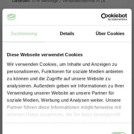
Lieferzeit:
10-14 Werktage / Versandkostenfrei in DE
Zustimmung
Details
Über Cookies
Diese Webseite verwendet Cookies
Wir verwenden Cookies, um Inhalte und Anzeigen zu
personalisieren, Funktionen für soziale Medien anbieten
zu können und die Zugriffe auf unsere Website zu
analysieren. Außerdem geben wir Informationen zu Ihrer
Verwendung unserer Website an unsere Partner für
soziale Medien, Werbung und Analysen weiter. Unsere
Partner führen diese Informationen möglicherweise mit
ERHALTE 5% RABATT AUF
weiteren Daten zusammen, die Sie ihnen bereitgestellt
DEINE RÜCKWÄNDE
haben oder die sie im Rahmen Ihrer Nutzung der Dienste
Jetzt zum Newsletter anmelden.
gesammelt haben.
Keine passende Größe gefunden? -
Einwilligungsauswahl