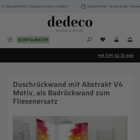
Zum Hauptinhalt springen
 Deutschland | Expressversand möglich
Kostenfreier Versand der Rückwän
Du hast 0 Produk
KONFIGURATOR
+49 5191 62 33 666
Duschrückwand mit Abstrakt V4
Motiv, als Badrückwand zum
Fliesenersatz
Bildergalerie überspringen