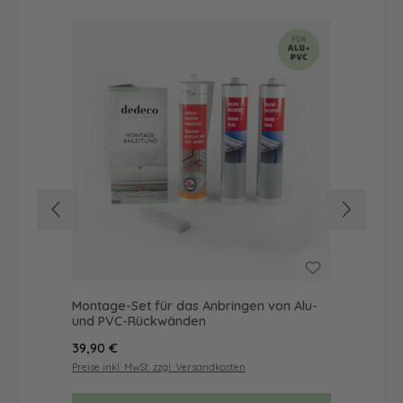
Montage-Set für das Anbringen von Alu-
Dus
und PVC-Rückwänden
Ba
Regulärer Preis:
Reg
39,90 €
68
Preise inkl. MwSt. zzgl. Versandkosten
Prei