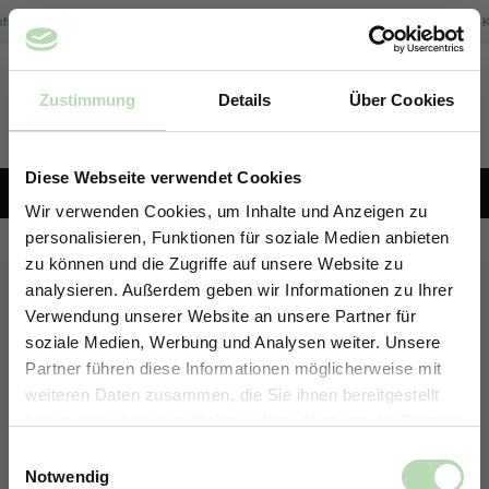
Zum Hauptinhalt springen
freier Versand der Rückwände in Deutschland | Expressversand möglich
K
Zustimmung
Details
Über Cookies
Du hast 0 Produk
KONFIGURATOR
Diese Webseite verwendet Cookies
+49 5191 62 33 666
Wir verwenden Cookies, um Inhalte und Anzeigen zu
personalisieren, Funktionen für soziale Medien anbieten
Rückwand-Konfigurator
zu können und die Zugriffe auf unsere Website zu
analysieren. Außerdem geben wir Informationen zu Ihrer
Erstelle deine individuelle Rückwand in nur 4 Schritten.
Verwendung unserer Website an unsere Partner für
soziale Medien, Werbung und Analysen weiter. Unsere
Partner führen diese Informationen möglicherweise mit
ERHALTE 5% RABATT AUF
weiteren Daten zusammen, die Sie ihnen bereitgestellt
DEINE RÜCKWÄNDE
haben oder die sie im Rahmen Ihrer Nutzung der Dienste
Jetzt zum Newsletter anmelden.
gesammelt haben.
Einwilligungsauswahl
Notwendig