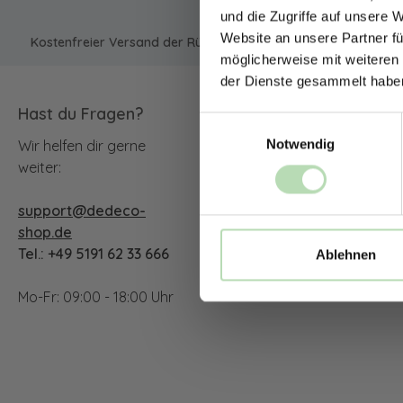
und die Zugriffe auf unsere 
Website an unsere Partner fü
Kostenfreier Versand der Rückwände in Deutschland | Expres
möglicherweise mit weiteren
der Dienste gesammelt habe
Hast du Fragen?
Unsere Communit
Einwilligungsauswahl
Notwendig
Wir helfen dir gerne
Facebook
Instagram
YouTu
weiter:
support@dedeco-
TikTok
shop.de
Tel.: +49 5191 62 33 666
Ablehnen
Mo-Fr: 09:00 - 18:00 Uhr