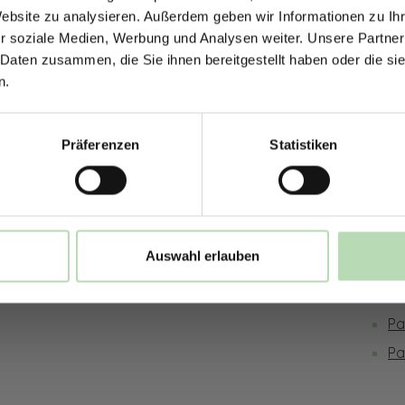
Jetzt zum Newsletter anmel
Website zu analysieren. Außerdem geben wir Informationen zu I
r soziale Medien, Werbung und Analysen weiter. Unsere Partner
sversand möglich
Hochwertige Qualität | Millimetergena
 Daten zusammen, die Sie ihnen bereitgestellt haben oder die s
n.
ies
Rechtliches
Inf
Rabatt erhalten
Präferenzen
Statistiken
Impressum
Ge
Mit der Anmeldung erklärst du dich damit 
be
Datenschutz
Pr
E-Mails von uns zu erhalten.
Bestellung widerrufen
Ve
Widerruf
Be
Auswahl erlauben
AGB
Ma
Ne
Pa
Pa