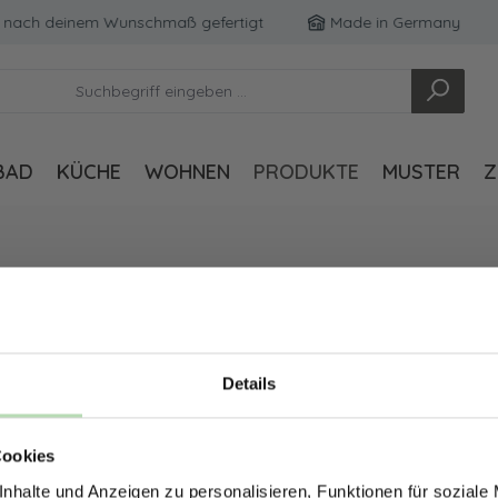
u nach deinem Wunschmaß gefertigt
Made in Germany
BAD
KÜCHE
WOHNEN
PRODUKTE
MUSTER
Z
Details
ERHALTE 5% RABAT
Cookies
DEINE RÜCKWÄ
nhalte und Anzeigen zu personalisieren, Funktionen für soziale