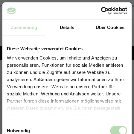
Zum Hauptinhalt springen
 in Deutschland | Expressversand möglich
Kostenfreier Versand der Rück
Zustimmung
Details
Über Cookies
Du hast 0 Produk
KONFIGURATOR
Diese Webseite verwendet Cookies
+49 5191 62 33 666
Wir verwenden Cookies, um Inhalte und Anzeigen zu
personalisieren, Funktionen für soziale Medien anbieten
Rückwand-Konfigurator
zu können und die Zugriffe auf unsere Website zu
analysieren. Außerdem geben wir Informationen zu Ihrer
Erstelle deine individuelle Rückwand in nur 4 Schritten.
Verwendung unserer Website an unsere Partner für
soziale Medien, Werbung und Analysen weiter. Unsere
Partner führen diese Informationen möglicherweise mit
ERHALTE 5% RABATT AUF
weiteren Daten zusammen, die Sie ihnen bereitgestellt
DEINE RÜCKWÄNDE
haben oder die sie im Rahmen Ihrer Nutzung der Dienste
Jetzt zum Newsletter anmelden.
gesammelt haben.
Einwilligungsauswahl
Notwendig