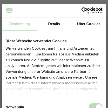
Zustimmung
Details
Über Cookies
Diese Webseite verwendet Cookies
Wir verwenden Cookies, um Inhalte und Anzeigen zu
personalisieren, Funktionen für soziale Medien anbieten
zu können und die Zugriffe auf unsere Website zu
analysieren. Außerdem geben wir Informationen zu Ihrer
Verwendung unserer Website an unsere Partner für
soziale Medien, Werbung und Analysen weiter. Unsere
Partner führen diese Informationen möglicherweise mit
ERHALTE 5% RABATT AUF
weiteren Daten zusammen, die Sie ihnen bereitgestellt
DEINE RÜCKWÄNDE
haben oder die sie im Rahmen Ihrer Nutzung der Dienste
Keine passende Größe gefunden? -
Jetzt zum Newsletter anmelden.
gesammelt haben.
Einwilligungsauswahl
Erstelle in nur 4 Schritten deine
Notwendig