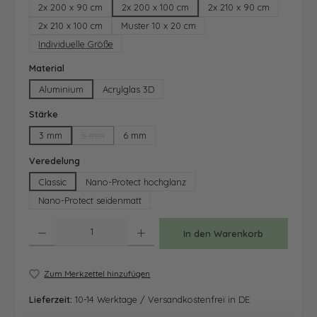
2x 200 x 90 cm
2x 200 x 100 cm
2x 210 x 90 cm
2x 210 x 100 cm
Muster 10 x 20 cm
Individuelle Größe
auswählen
Material
Aluminium
Acrylglas 3D
auswählen
Stärke
3 mm
5 mm
6 mm
(Diese Option ist zurzeit nicht verfügbar.)
auswählen
Veredelung
Classic
Nano-Protect hochglanz
Nano-Protect seidenmatt
Produkt Anzahl: Gib den gewünschten Wert ein oder benutze die Schaltfläche
In den Warenkorb
Zum Merkzettel hinzufügen
Lieferzeit:
10-14 Werktage / Versandkostenfrei in DE