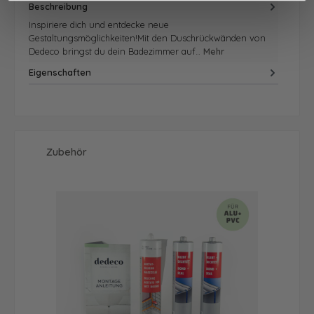
Beschreibung
Inspiriere dich und entdecke neue
Gestaltungsmöglichkeiten!Mit den Duschrückwänden von
Dedeco bringst du dein Badezimmer auf…
Mehr
Eigenschaften
Produktgalerie überspringen
Zubehör