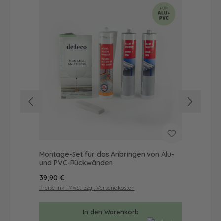
Montage-Set für das Anbringen von Alu-
Dus
und PVC-Rückwänden
Ba
Regulärer Preis:
Reg
39,90 €
57
Preise inkl. MwSt. zzgl. Versandkosten
Prei
In den Warenkorb