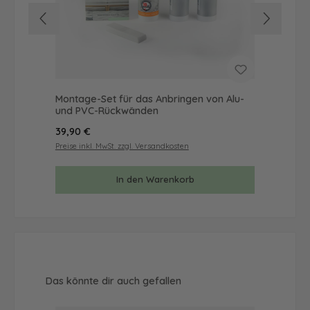
Montage-Set für das Anbringen von Alu-
Mus
und PVC-Rückwänden
& 
Regulärer Preis:
Reg
39,90 €
9,9
Preise inkl. MwSt. zzgl. Versandkosten
Prei
In den Warenkorb
Produktgalerie überspringen
Das könnte dir auch gefallen