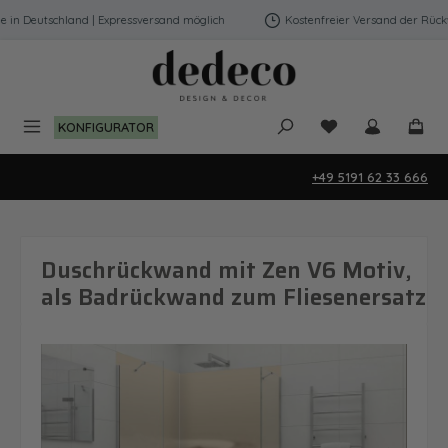
Zum Hauptinhalt springen
n Deutschland | Expressversand möglich
Kostenfreier Versand der Rückwä
Du hast 0 Produk
KONFIGURATOR
+49 5191 62 33 666
Duschrückwand mit Zen V6 Motiv,
als Badrückwand zum Fliesenersatz
Bildergalerie überspringen