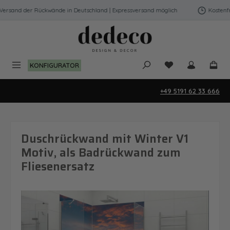
Zum Hauptinhalt springen
rsand der Rückwände in Deutschland | Expressversand möglich
Kostenfrei
Du hast 0 Produk
KONFIGURATOR
+49 5191 62 33 666
Duschrückwand mit Winter V1
Motiv, als Badrückwand zum
Fliesenersatz
Bildergalerie überspringen