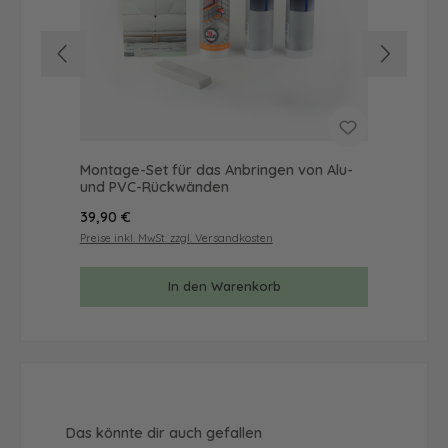
Montage-Set für das Anbringen von Alu-
Mus
und PVC-Rückwänden
& 
Regulärer Preis:
Reg
39,90 €
9,9
Preise inkl. MwSt. zzgl. Versandkosten
Prei
In den Warenkorb
Produktgalerie überspringen
Das könnte dir auch gefallen