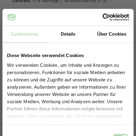
Lieferzeit:
10-14 Werktage / Versandkostenfrei in DE
Zustimmung
Details
Über Cookies
Diese Webseite verwendet Cookies
Wir verwenden Cookies, um Inhalte und Anzeigen zu
personalisieren, Funktionen für soziale Medien anbieten
zu können und die Zugriffe auf unsere Website zu
analysieren. Außerdem geben wir Informationen zu Ihrer
Verwendung unserer Website an unsere Partner für
soziale Medien, Werbung und Analysen weiter. Unsere
Partner führen diese Informationen möglicherweise mit
ERHALTE 5% RABATT AUF
weiteren Daten zusammen, die Sie ihnen bereitgestellt
DEINE RÜCKWÄNDE
haben oder die sie im Rahmen Ihrer Nutzung der Dienste
Jetzt zum Newsletter anmelden.
gesammelt haben.
Keine passende Größe gefunden? -
Einwilligungsauswahl