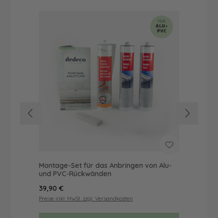
Montage-Set für das Anbringen von Alu-
Dus
und PVC-Rückwänden
Ba
Regulärer Preis:
Reg
39,90 €
19,
Preise inkl. MwSt. zzgl. Versandkosten
Prei