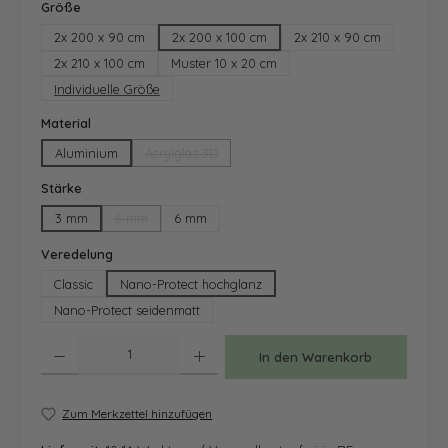
auswählen
Größe
2x 200 x 90 cm
2x 200 x 100 cm
2x 210 x 90 cm
2x 210 x 100 cm
Muster 10 x 20 cm
Individuelle Größe
auswählen
Material
Aluminium
Acrylglas 3D
(Diese Option ist zurzeit nicht verfügbar.)
auswählen
Stärke
3 mm
5 mm
6 mm
(Diese Option ist zurzeit nicht verfügbar.)
auswählen
Veredelung
Classic
Nano-Protect hochglanz
Nano-Protect seidenmatt
Produkt Anzahl: Gib den gewünschten Wert ein oder benutze die Schaltfläche
In den Warenkorb
Zum Merkzettel hinzufügen