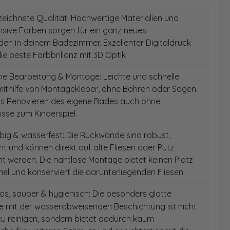
ichnete Qualität: Hochwertige Materialien und
ensive Farben sorgen für ein ganz neues
en in deinem Badezimmer. Exzellenter Digitaldruck
die beste Farbbrillanz mit 3D Optik
e Bearbeitung & Montage: Leichte und schnelle
ithilfe von Montagekleber, ohne Bohren oder Sägen.
as Renovieren des eigene Bades auch ohne
sse zum Kinderspiel.
ig & wasserfest: Die Rückwände sind robust,
t und können direkt auf alte Fliesen oder Putz
 werden. Die nahtlose Montage bietet keinen Platz
el und konserviert die darunterliegenden Fliesen
s, sauber & hygienisch: Die besonders glatte
e mit der wasserabweisenden Beschichtung ist nicht
 zu reinigen, sondern bietet dadurch kaum