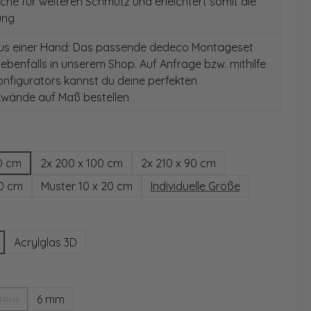
äche für weiteren Schmutz und erleichtert somit die
ung
aus einer Hand: Das passende dedeco Montageset
 ebenfalls in unserem Shop. Auf Anfrage bzw. mithilfe
nfigurators kannst du deine perfekten
wände auf Maß bestellen
hlen
0 cm
2x 200 x 100 cm
2x 210 x 90 cm
00 cm
Muster 10 x 20 cm
Individuelle Größe
wählen
Acrylglas 3D
ählen
 mm
6 mm
(Diese Option ist zurzeit nicht verfügbar.)