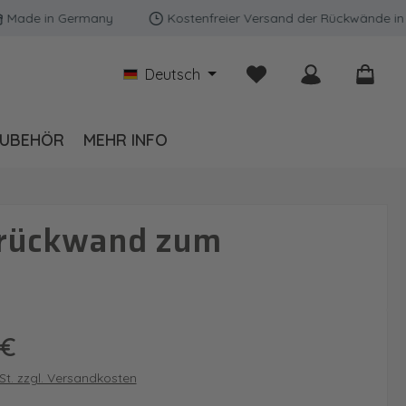
 in Germany
Kostenfreier Versand der Rückwände in Deuts
Du hast 0 Produkte auf
Deutsch
UBEHÖR
MEHR INFO
adrückwand zum
is:
 €
wSt. zzgl. Versandkosten