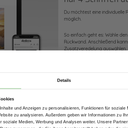
Du möchtest eine individuelle
möglich.
So einfach geht es: Wähle den
Rückwand. Anschließend kanns
Zusatzveredelung auswählen.
Mithilfe unseres Konfigurators
dargestellt. Parallel erhältst d
bestellen kannst.
Details
ERHALTE 5% RABAT
Zum Konfigurator
Cookies
DEINE RÜCKWÄ
nhalte und Anzeigen zu personalisieren, Funktionen für soziale
Jetzt zum Newsletter anmel
Website zu analysieren. Außerdem geben wir Informationen zu I
r soziale Medien, Werbung und Analysen weiter. Unsere Partner