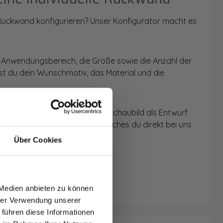
 Rückwand konfigurieren? Unser Konfigurator macht es
 Anwendungsbereich, die Größe sowie die Anzahl der
t du dein Wunschmotiv, das Material und die
 werden dir die Rückwände im Schaubild als Entwurf
u dein individuelles Angebot, welches du direkt bei uns
Über Cookies
T AUF
NDE
 Medien anbieten zu können
den.
hrer Verwendung unserer
 führen diese Informationen