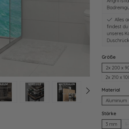
Angriffsfl
Badreinig
Alles 
findest du
unseres Ko
Duschrück
auswä
Größe
2x 200 x 9
2x 210 x 1
aus
Material
Aluminium
ausw
Stärke
3 mm
5