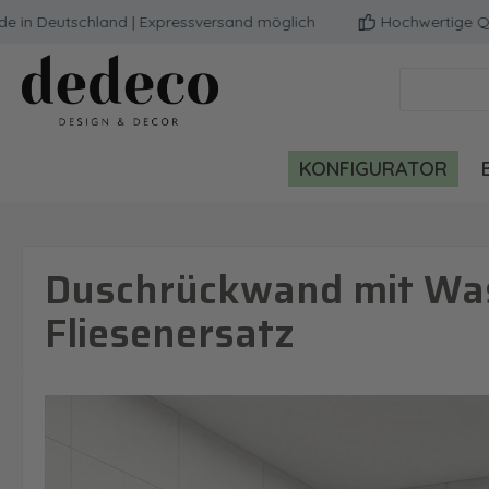
Deutschland | Expressversand möglich
Hochwertige Qualitä
m Hauptinhalt springen
Zur Suche springen
Zur Hauptnavigation springen
KONFIGURATOR
Duschrückwand mit Was
Fliesenersatz
Bildergalerie überspringen