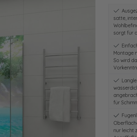
Ausgeze
satte, int
Wohlbefind
sorgt für 
Einfach
Montage m
So wird d
Vorkenntni
Langleb
wasserdich
angebracht
für Schimm
Fugenlo
Oberfläch
nur leicht