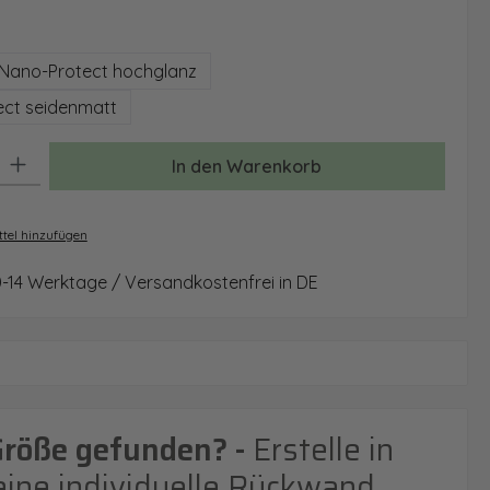
auswählen
Nano-Protect hochglanz
ct seidenmatt
: Gib den gewünschten Wert ein oder benutze die Schaltflächen um 
In den Warenkorb
tel hinzufügen
0-14 Werktage / Versandkostenfrei in DE
Größe gefunden? -
Erstelle in
eine individuelle Rückwand