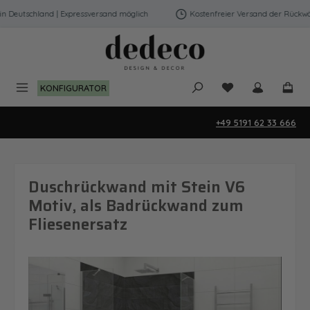
Zum Hauptinhalt springen
Deutschland | Expressversand möglich
Kostenfreier Versand der Rückwänd
Du hast 0 Produk
KONFIGURATOR
+49 5191 62 33 666
Duschrückwand mit Stein V6
Motiv, als Badrückwand zum
Fliesenersatz
Bildergalerie überspringen