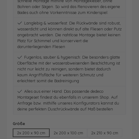
schnelle Montage mithilfe von Montagekleber, ohne
Bohren oder Sägen. So wird das Renovieren des eigene
Bades auch ohne Vorkenntnisse zum Kinderspiel.
Langlebig & wasserfest: Die Rückwände sind robust,
wasserdicht und können direkt auf alte Fliesen oder Putz
angebracht werden. Die nahtlose Montage bietet keinen
Platz für Schimmel und konserviert die
darunterliegenden Fliesen
Fugenlos, sauber & hygienisch: Die besonders glatte
Oberfläche mit der wasserabweisenden Beschichtung ist
nicht nur leicht zu reinigen, sondern bietet dadurch
kaum Angriffsfläche für weiteren Schmutz und
erleichtert somit die Badreinigung
Alles aus einer Hand: Das passende dedeco
Montageset findest du ebenfalls in unserem Shop. Auf
Anfrage bzw. mithilfe unseres Konfigurators kannst du
deine perfekten Duschrückwände auf Maß bestellen
auswählen
Größe
2x 200 x 90 cm
2x 200 x 100 cm
2x 210 x 90 cm