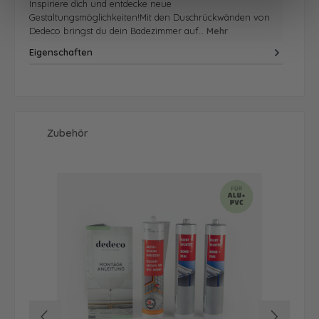
Inspiriere dich und entdecke neue
Gestaltungsmöglichkeiten!Mit den Duschrückwänden von
Dedeco bringst du dein Badezimmer auf…
Mehr
Eigenschaften
Produktgalerie überspringen
Zubehör