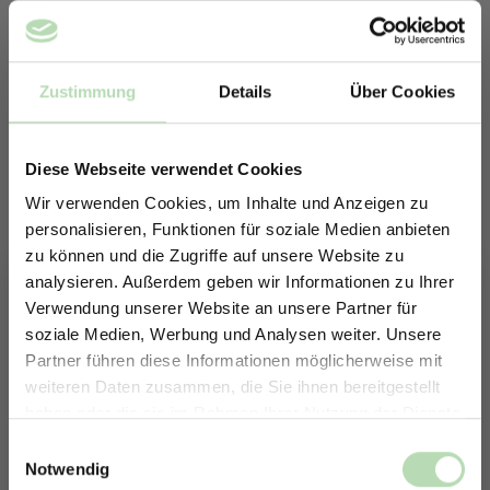
Zustimmung
Details
Über Cookies
Diese Webseite verwendet Cookies
Wir verwenden Cookies, um Inhalte und Anzeigen zu
personalisieren, Funktionen für soziale Medien anbieten
zu können und die Zugriffe auf unsere Website zu
analysieren. Außerdem geben wir Informationen zu Ihrer
Verwendung unserer Website an unsere Partner für
soziale Medien, Werbung und Analysen weiter. Unsere
Partner führen diese Informationen möglicherweise mit
ERHALTE 5% RABATT AUF
weiteren Daten zusammen, die Sie ihnen bereitgestellt
DEINE RÜCKWÄNDE
Keine passende Größe gefunden? -
haben oder die sie im Rahmen Ihrer Nutzung der Dienste
Jetzt zum Newsletter anmelden.
Erstelle in nur 4 Schritten deine
gesammelt haben.
Einwilligungsauswahl
individuelle Rückwand
Notwendig