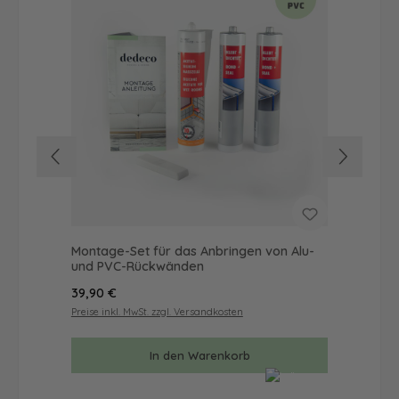
Montage-Set für das Anbringen von Alu-
Dus
und PVC-Rückwänden
als
Regulärer Preis:
Reg
39,90 €
65
Preise inkl. MwSt. zzgl. Versandkosten
Prei
In den Warenkorb