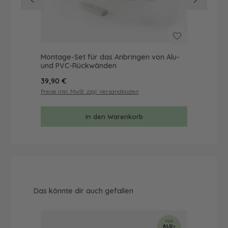
Montage-Set für das Anbringen von Alu-
Mus
und PVC-Rückwänden
& 
Regulärer Preis:
Reg
39,90 €
9,9
Preise inkl. MwSt. zzgl. Versandkosten
Prei
In den Warenkorb
Produktgalerie überspringen
Das könnte dir auch gefallen