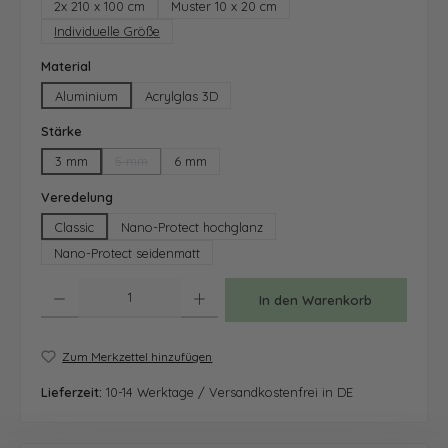
2x 210 x 100 cm
Muster 10 x 20 cm
Individuelle Größe
auswählen
Material
Aluminium
Acrylglas 3D
auswählen
Stärke
3 mm
5 mm
6 mm
(Diese Option ist zurzeit nicht verfügbar.)
auswählen
Veredelung
Classic
Nano-Protect hochglanz
Nano-Protect seidenmatt
Produkt Anzahl: Gib den gewünschten Wert ein oder benutze die Schaltfläche
In den Warenkorb
Zum Merkzettel hinzufügen
Lieferzeit:
10-14 Werktage / Versandkostenfrei in DE