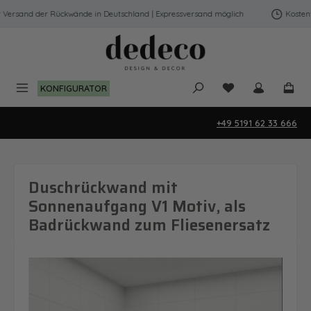
Zum Hauptinhalt springen
ersand der Rückwände in Deutschland | Expressversand möglich
Kostenfre
Du hast 0 Produk
KONFIGURATOR
+49 5191 62 33 666
Duschrückwand mit
Sonnenaufgang V1 Motiv, als
Badrückwand zum Fliesenersatz
Bildergalerie überspringen