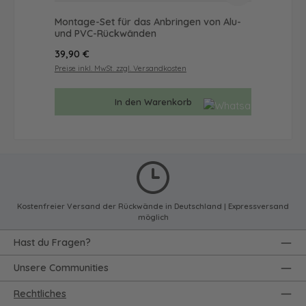
Montage-Set für das Anbringen von Alu-
Du
und PVC-Rückwänden
Mot
Regulärer Preis:
Reg
39,90 €
65
Preise inkl. MwSt. zzgl. Versandkosten
Prei
In den Warenkorb
Kostenfreier Versand der Rückwände in Deutschland | Expressversand
möglich
Hast du Fragen?
Unsere Communities
Rechtliches