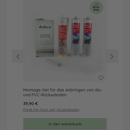
Montage-Set für das Anbringen von Alu-
Mus
und PVC-Rückwänden
& 
Regulärer Preis:
Reg
39,90 €
9,9
Preise inkl. MwSt. zzgl. Versandkosten
Prei
In den Warenkorb