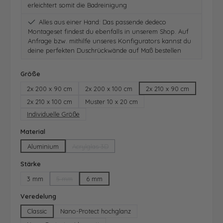
erleichtert somit die Badreinigung
Alles aus einer Hand: Das passende dedeco
Montageset findest du ebenfalls in unserem Shop. Auf
Anfrage bzw. mithilfe unseres Konfigurators kannst du
deine perfekten Duschrückwände auf Maß bestellen
auswählen
Größe
2x 200 x 90 cm
2x 200 x 100 cm
2x 210 x 90 cm
2x 210 x 100 cm
Muster 10 x 20 cm
Individuelle Größe
auswählen
Material
Aluminium
Acrylglas 3D
(Diese Option ist zurzeit nicht verfügbar.)
auswählen
Stärke
3 mm
5 mm
6 mm
(Diese Option ist zurzeit nicht verfügbar.)
auswählen
Veredelung
Classic
Nano-Protect hochglanz