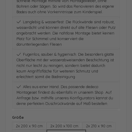
schnelle Montage mithilfe von Montagekleber, ohne
Bohren oder Sägen. So wird das Renovieren des eigene
Bades auch ohne Vorkenntnisse zum Kinderspiel.
Langlebig & wasserfest: Die Rückwände sind robust,
wasserdicht und können direkt auf alte Fliesen oder Putz
angebracht werden. Die nahtlose Montage bietet keinen
Platz für Schimmel und konserviert die
darunterliegenden Fliesen
Fugenlos, sauber & hygienisch: Die besonders glatte
Oberfläche mit der wasserabweisenden Beschichtung ist
nicht nur leicht zu reinigen, sondern bietet dadurch
kaum Angriffsfläche für weiteren Schmutz und
erleichtert somit die Badreinigung
Alles aus einer Hand: Das passende dedeco
Montageset findest du ebenfalls in unserem Shop. Auf
Anfrage bzw. mithilfe unseres Konfigurators kannst du
deine perfekten Duschrückwände auf Maß bestellen
auswählen
Größe
2x 200 x 90 cm
2x 200 x 100 cm
2x 210 x 90 cm