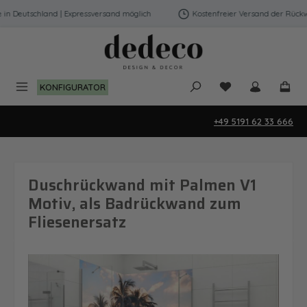
Zum Hauptinhalt springen
 Deutschland | Expressversand möglich
Kostenfreier Versand der Rückwän
Du hast 0 Produk
KONFIGURATOR
+49 5191 62 33 666
Duschrückwand mit Palmen V1
Motiv, als Badrückwand zum
Fliesenersatz
Bildergalerie überspringen