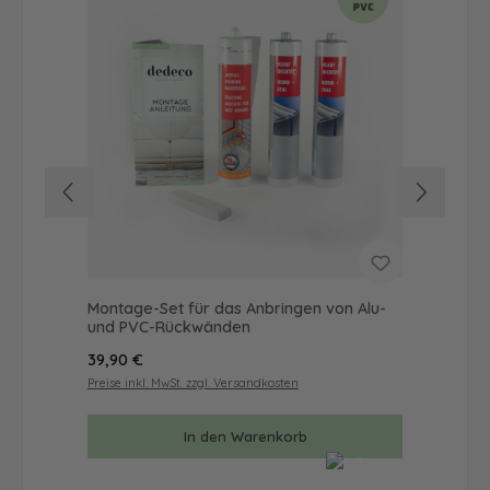
Montage-Set für das Anbringen von Alu-
Dus
und PVC-Rückwänden
Ba
Regulärer Preis:
Reg
39,90 €
57
Preise inkl. MwSt. zzgl. Versandkosten
Prei
In den Warenkorb