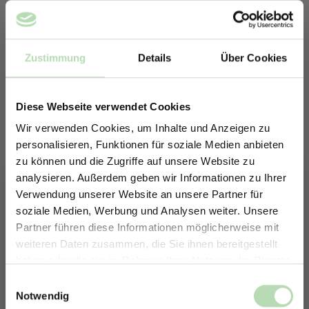
Zustimmung
Details
Über Cookies
Diese Webseite verwendet Cookies
Wir verwenden Cookies, um Inhalte und Anzeigen zu
personalisieren, Funktionen für soziale Medien anbieten
zu können und die Zugriffe auf unsere Website zu
analysieren. Außerdem geben wir Informationen zu Ihrer
Verwendung unserer Website an unsere Partner für
soziale Medien, Werbung und Analysen weiter. Unsere
Partner führen diese Informationen möglicherweise mit
ERHALTE 5% RABATT AUF
weiteren Daten zusammen, die Sie ihnen bereitgestellt
DEINE RÜCKWÄNDE
Keine passende Größe gefunden? -
haben oder die sie im Rahmen Ihrer Nutzung der Dienste
Jetzt zum Newsletter anmelden.
Erstelle in nur 4 Schritten deine
gesammelt haben.
Einwilligungsauswahl
individuelle Rückwand
Notwendig