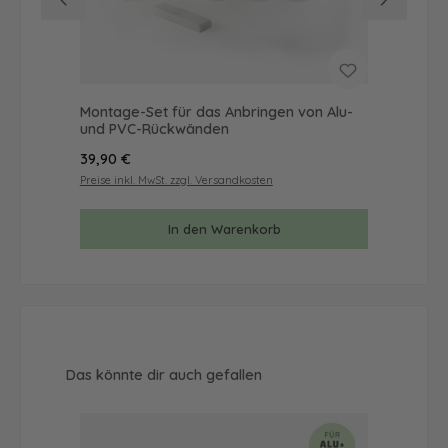
Montage-Set für das Anbringen von Alu-
Mus
und PVC-Rückwänden
& 
Regulärer Preis:
Reg
39,90 €
9,9
Preise inkl. MwSt. zzgl. Versandkosten
Prei
In den Warenkorb
Produktgalerie überspringen
Das könnte dir auch gefallen