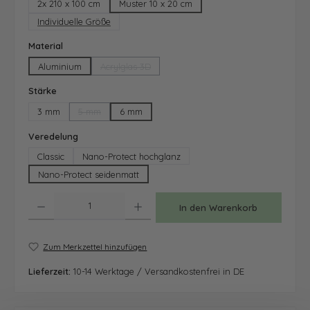
2x 210 x 100 cm
Muster 10 x 20 cm
Individuelle Größe
auswählen
Material
Aluminium
Acrylglas 3D
(Diese Option ist zurzeit nicht verfügbar.)
auswählen
Stärke
3 mm
5 mm
6 mm
(Diese Option ist zurzeit nicht verfügbar.)
auswählen
Veredelung
Classic
Nano-Protect hochglanz
Nano-Protect seidenmatt
Produkt Anzahl: Gib den gewünschten Wert ein oder benutze die Schaltfläche
In den Warenkorb
Zum Merkzettel hinzufügen
Lieferzeit:
10-14 Werktage / Versandkostenfrei in DE