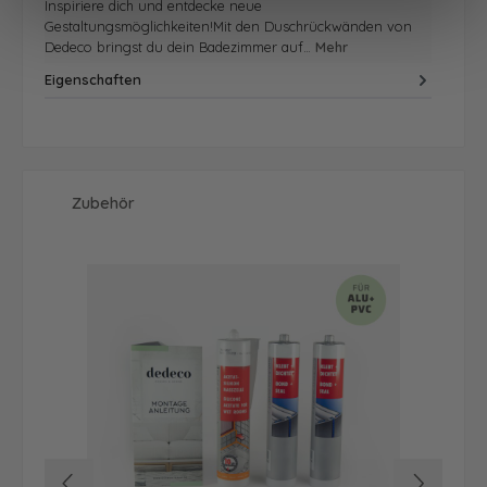
Inspiriere dich und entdecke neue
Gestaltungsmöglichkeiten!Mit den Duschrückwänden von
Dedeco bringst du dein Badezimmer auf…
Mehr
Eigenschaften
Produktgalerie überspringen
Zubehör