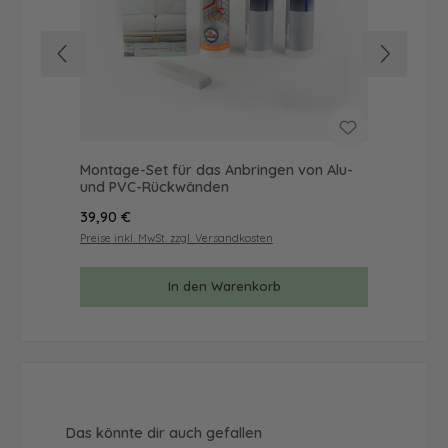
Montage-Set für das Anbringen von Alu-
Mus
und PVC-Rückwänden
& 
Regulärer Preis:
Reg
39,90 €
9,9
Preise inkl. MwSt. zzgl. Versandkosten
Prei
In den Warenkorb
Produktgalerie überspringen
Das könnte dir auch gefallen