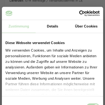
Lieferzeit:
10-14 Werktage / Versandkostenfrei in DE
Zustimmung
Details
Über Cookies
Diese Webseite verwendet Cookies
Wir verwenden Cookies, um Inhalte und Anzeigen zu
personalisieren, Funktionen für soziale Medien anbieten
zu können und die Zugriffe auf unsere Website zu
analysieren. Außerdem geben wir Informationen zu Ihrer
Verwendung unserer Website an unsere Partner für
soziale Medien, Werbung und Analysen weiter. Unsere
Partner führen diese Informationen möglicherweise mit
ERHALTE 5% RABATT AUF
weiteren Daten zusammen, die Sie ihnen bereitgestellt
DEINE RÜCKWÄNDE
haben oder die sie im Rahmen Ihrer Nutzung der Dienste
Jetzt zum Newsletter anmelden.
gesammelt haben.
Keine passende Größe gefunden? -
Einwilligungsauswahl