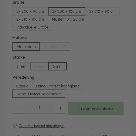
auswählen
Größe
2x 200 x 90 cm
2x 200 x 100 cm
2x 210 x 90 cm
2x 210 x 100 cm
Muster 10 x 20 cm
Individuelle Größe
auswählen
Material
Aluminium
Acrylglas 3D
(Diese Option ist zurzeit nicht verfügbar.)
auswählen
Stärke
3 mm
5 mm
6 mm
(Diese Option ist zurzeit nicht verfügbar.)
auswählen
Veredelung
Classic
Nano-Protect hochglanz
Nano-Protect seidenmatt
Produkt Anzahl: Gib den gewünschten Wert ein oder benutze die Schaltfläche
In den Warenkorb
Zum Merkzettel hinzufügen