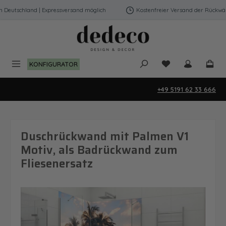
Zum Hauptinhalt springen
eutschland | Expressversand möglich
Kostenfreier Versand der Rückwände
Du hast 0 Produk
KONFIGURATOR
+49 5191 62 33 666
Duschrückwand mit Palmen V1
Motiv, als Badrückwand zum
Fliesenersatz
Bildergalerie überspringen