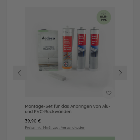
Montage-Set für das Anbringen von Alu-
Dus
und PVC-Rückwänden
Ba
Regulärer Preis:
Reg
39,90 €
57
Preise inkl. MwSt. zzgl. Versandkosten
Prei