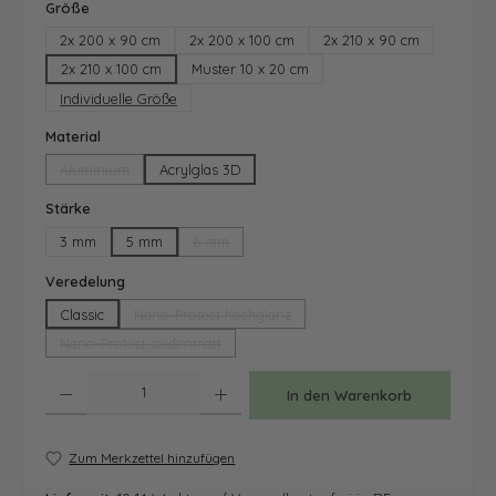
auswählen
Größe
2x 200 x 90 cm
2x 200 x 100 cm
2x 210 x 90 cm
2x 210 x 100 cm
Muster 10 x 20 cm
Individuelle Größe
auswählen
Material
Aluminium
Acrylglas 3D
(Diese Option ist zurzeit nicht verfügbar.)
auswählen
Stärke
3 mm
5 mm
6 mm
(Diese Option ist zurzeit nicht verfügbar.)
auswählen
Veredelung
Classic
Nano-Protect hochglanz
(Diese Option ist zurzeit nicht verfügbar.)
Nano-Protect seidenmatt
(Diese Option ist zurzeit nicht verfügbar.)
Produkt Anzahl: Gib den gewünschten Wert ein oder benutze die Schaltfläche
In den Warenkorb
Zum Merkzettel hinzufügen