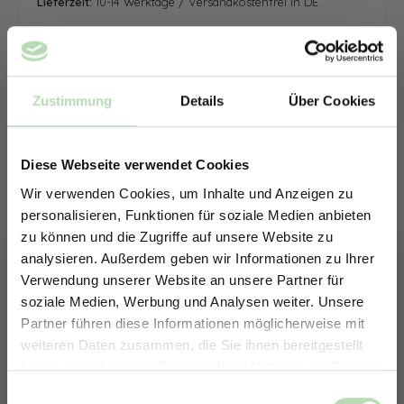
Lieferzeit:
10-14 Werktage / Versandkostenfrei in DE
Zustimmung
Details
Über Cookies
Diese Webseite verwendet Cookies
Wir verwenden Cookies, um Inhalte und Anzeigen zu
personalisieren, Funktionen für soziale Medien anbieten
zu können und die Zugriffe auf unsere Website zu
analysieren. Außerdem geben wir Informationen zu Ihrer
Verwendung unserer Website an unsere Partner für
soziale Medien, Werbung und Analysen weiter. Unsere
Partner führen diese Informationen möglicherweise mit
ERHALTE 5% RABATT AUF
weiteren Daten zusammen, die Sie ihnen bereitgestellt
DEINE RÜCKWÄNDE
haben oder die sie im Rahmen Ihrer Nutzung der Dienste
Jetzt zum Newsletter anmelden.
gesammelt haben.
Keine passende Größe gefunden? -
Einwilligungsauswahl