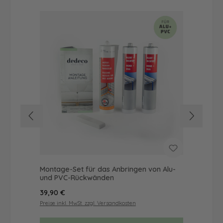
Montage-Set für das Anbringen von Alu-
Dus
und PVC-Rückwänden
Ba
Regulärer Preis:
Reg
39,90 €
19,
Preise inkl. MwSt. zzgl. Versandkosten
Prei