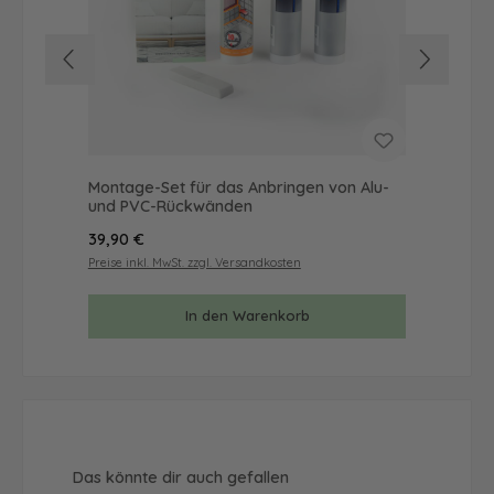
Montage-Set für das Anbringen von Alu-
Mus
und PVC-Rückwänden
& 
Regulärer Preis:
Reg
39,90 €
9,9
Preise inkl. MwSt. zzgl. Versandkosten
Prei
In den Warenkorb
Produktgalerie überspringen
Das könnte dir auch gefallen