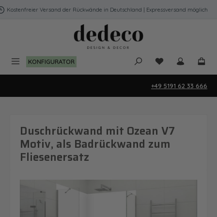
Zum Hauptinhalt springen
Kostenfreier Versand der Rückwände in Deutschland | Expressversand möglich
Du hast 0 Produk
KONFIGURATOR
+49 5191 62 33 666
Duschrückwand mit Ozean V7
Motiv, als Badrückwand zum
Fliesenersatz
Bildergalerie überspringen