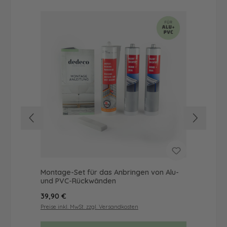
Montage-Set für das Anbringen von Alu-
Dus
und PVC-Rückwänden
Ba
Regulärer Preis:
Reg
39,90 €
19,
Preise inkl. MwSt. zzgl. Versandkosten
Prei