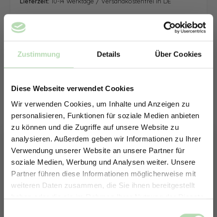
Lieferzeit:
10-14 Werktage / Versandkostenfrei in DE
Zustimmung
Details
Über Cookies
Diese Webseite verwendet Cookies
Wir verwenden Cookies, um Inhalte und Anzeigen zu
personalisieren, Funktionen für soziale Medien anbieten
zu können und die Zugriffe auf unsere Website zu
analysieren. Außerdem geben wir Informationen zu Ihrer
Verwendung unserer Website an unsere Partner für
soziale Medien, Werbung und Analysen weiter. Unsere
Partner führen diese Informationen möglicherweise mit
ERHALTE 5% RABATT AUF
weiteren Daten zusammen, die Sie ihnen bereitgestellt
DEINE RÜCKWÄNDE
haben oder die sie im Rahmen Ihrer Nutzung der Dienste
Jetzt zum Newsletter anmelden.
gesammelt haben.
Keine passende Größe gefunden? -
Einwilligungsauswahl