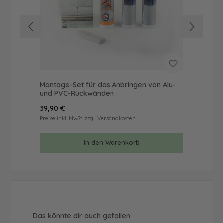
Montage-Set für das Anbringen von Alu-
Mus
und PVC-Rückwänden
& 
Regulärer Preis:
Reg
39,90 €
9,9
Preise inkl. MwSt. zzgl. Versandkosten
Prei
In den Warenkorb
Produktgalerie überspringen
Das könnte dir auch gefallen