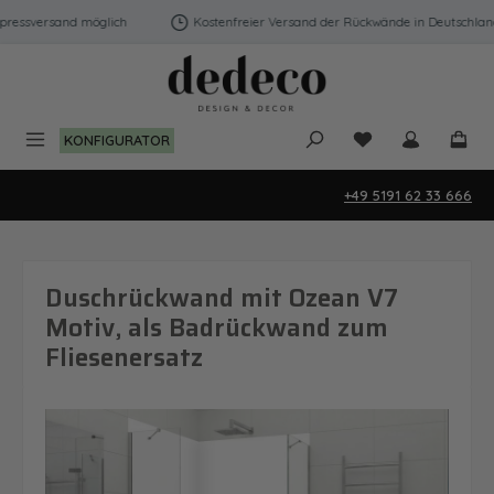
Zum Hauptinhalt springen
ressversand möglich
Kostenfreier Versand der Rückwände in Deutschland |
Du hast 0 Produk
KONFIGURATOR
+49 5191 62 33 666
Duschrückwand mit Ozean V7
Motiv, als Badrückwand zum
Fliesenersatz
Bildergalerie überspringen