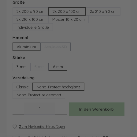
auswählen
Größe
2x 200 x 90 cm
2x 200 x 100 cm
2x 210 x 90 cm
2x 210 x 100 cm
Muster 10 x 20 cm
Individuelle Größe
auswählen
Material
Aluminium
Acrylglas 3D
(Diese Option ist zurzeit nicht verfügbar.)
auswählen
Stärke
3 mm
5 mm
6 mm
(Diese Option ist zurzeit nicht verfügbar.)
auswählen
Veredelung
Classic
Nano-Protect hochglanz
Nano-Protect seidenmatt
Produkt Anzahl: Gib den gewünschten Wert ein oder benutze die Schaltfläche
In den Warenkorb
Zum Merkzettel hinzufügen