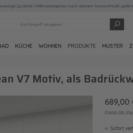
e Qualität | Millimetergenau nach deinem Wunschmaß gefertigt
BAD
KÜCHE
WOHNEN
PRODUKTE
MUSTER
Z
an V7 Motiv, als Badrückw
Regulärer Pre
689,00 
Preise inkl. M
Sofort ver