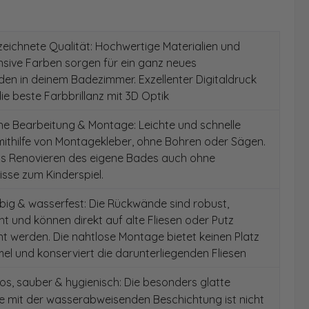
ichnete Qualität: Hochwertige Materialien und
ensive Farben sorgen für ein ganz neues
en in deinem Badezimmer. Exzellenter Digitaldruck
die beste Farbbrillanz mit 3D Optik
e Bearbeitung & Montage: Leichte und schnelle
ithilfe von Montagekleber, ohne Bohren oder Sägen.
as Renovieren des eigene Bades auch ohne
sse zum Kinderspiel.
ig & wasserfest: Die Rückwände sind robust,
t und können direkt auf alte Fliesen oder Putz
 werden. Die nahtlose Montage bietet keinen Platz
el und konserviert die darunterliegenden Fliesen
s, sauber & hygienisch: Die besonders glatte
e mit der wasserabweisenden Beschichtung ist nicht