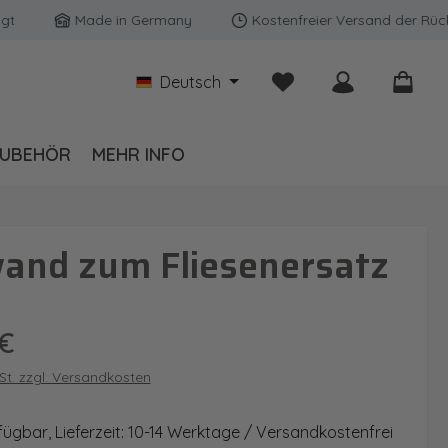
Made in Germany
Kostenfreier Versand der Rückwänd
Du hast 0 Produkte auf
Deutsch
UBEHÖR
MEHR INFO
and zum Fliesenersatz
is:
€
wSt. zzgl. Versandkosten
fügbar, Lieferzeit: 10-14 Werktage / Versandkostenfrei