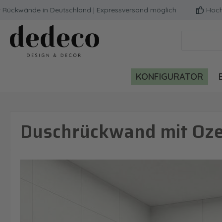
wände in Deutschland | Expressversand möglich
Hochwertig
m Hauptinhalt springen
Zur Suche springen
Zur Hauptnavigation springen
KONFIGURATOR
Duschrückwand mit Oze
Bildergalerie überspringen