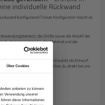
eine individuelle Rückwand
 Rückwand konfigurieren? Unser Konfigurator macht es
 Anwendungsbereich, die Größe sowie die Anzahl der
t du dein Wunschmotiv, das Material und die
 werden dir die Rückwände im Schaubild als Entwurf
u dein individuelles Angebot, welches du direkt bei uns
Über Cookies
T AUF
NDE
 Medien anbieten zu können
den.
hrer Verwendung unserer
 führen diese Informationen