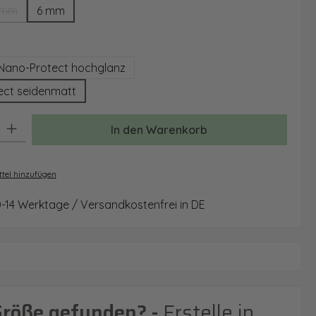
 mm
6 mm
(Diese Option ist zurzeit nicht verfügbar.)
auswählen
Nano-Protect hochglanz
ect seidenmatt
: Gib den gewünschten Wert ein oder benutze die Schaltflächen um 
In den Warenkorb
tel hinzufügen
0-14 Werktage / Versandkostenfrei in DE
Größe gefunden? -
Erstelle in