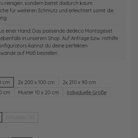
 zu reinigen, sondern bietet dadurch kaum
äche für weiteren Schmutz und erleichtert somit die
ung
aus einer Hand: Das passende dedeco Montageset
 ebenfalls in unserem Shop. Auf Anfrage bzw. mithilfe
nfigurators kannst du deine perfekten
wände auf Maß bestellen
hlen
0 cm
2x 200 x 100 cm
2x 210 x 90 cm
00 cm
Muster 10 x 20 cm
Individuelle Größe
wählen
Acrylglas 3D
(Diese Option ist zurzeit nicht verfügbar.)
ählen