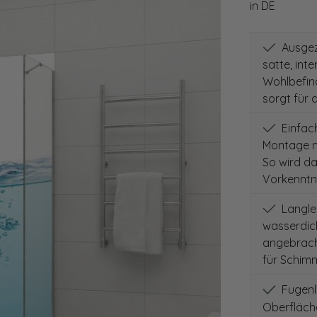
in DE
Ausgeze
satte, int
Wohlbefind
sorgt für 
Einfach
Montage m
So wird d
Vorkenntni
Langleb
wasserdich
angebracht
für Schimm
Fugenlo
Oberfläch