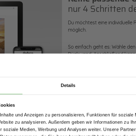
nur 4 Schritten d
Du möchtest eine individuelle
möglich.
So einfach geht es: Wähle den
Rückwand. Anschließend kanns
Zusatzveredelung auswählen.
Mithilfe unseres Konfigurators
dargestellt. Parallel erhältst d
Details
bestellen kannst.
ERHALTE 5% RABAT
Cookies
DEINE RÜCKWÄ
Zum Konfigurator
nhalte und Anzeigen zu personalisieren, Funktionen für soziale
Jetzt zum Newsletter anmel
Website zu analysieren. Außerdem geben wir Informationen zu I
r soziale Medien, Werbung und Analysen weiter. Unsere Partner