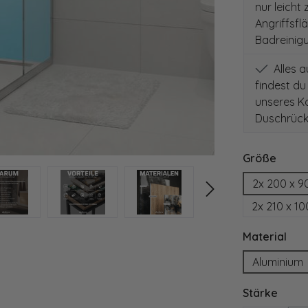
nur leicht
Angriffsfl
Badreinig
Alles 
findest du
unseres Ko
Duschrück
auswä
Größe
2x 200 x 9
2x 210 x 1
aus
Material
Aluminium
ausw
Stärke