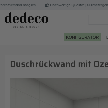
versand möglich
Hochwertige Qualität | Millimetergenau n
m Hauptinhalt springen
Zur Suche springen
Zur Hauptnavigation springen
KONFIGURATOR
Duschrückwand mit Oze
Bildergalerie überspringen