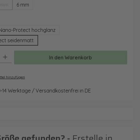
 mm
6 mm
(Diese Option ist zurzeit nicht verfügbar.)
auswählen
Nano-Protect hochglanz
ect seidenmatt
: Gib den gewünschten Wert ein oder benutze die Schaltflächen um 
In den Warenkorb
tel hinzufügen
0-14 Werktage / Versandkostenfrei in DE
Größe gefunden? -
Erstelle in