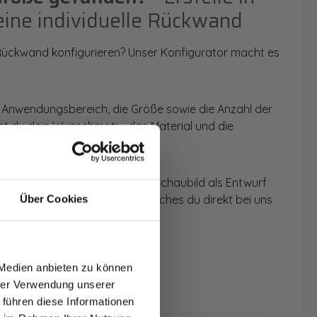
eine individuelle Rückwand
 Rückwand konfigurieren? Unser Konfigurator macht es
 Anwendungsbereich, die Größe sowie die Anzahl der
t du dein Wunschmotiv, das Material und die
 werden dir die Rückwände im Schaubild als Entwurf
u dein individuelles Angebot, welches du direkt bei uns
Über Cookies
T AUF
NDE
 Medien anbieten zu können
den.
hrer Verwendung unserer
 führen diese Informationen