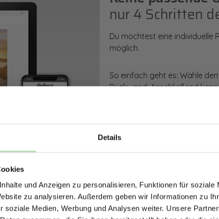
nur 4 Schritten d
Du möchtest eine individuelle
möglich.
So einfach geht es: Wähle den
Rückwand. Anschließend kanns
Zusatzveredelung auswählen.
Mithilfe unseres Konfigurators
dargestellt. Parallel erhältst d
Details
bestellen kannst.
ERHALTE 5% RABAT
Cookies
DEINE RÜCKWÄ
Zum Konfigurator
nhalte und Anzeigen zu personalisieren, Funktionen für soziale
Jetzt zum Newsletter anmel
Website zu analysieren. Außerdem geben wir Informationen zu I
r soziale Medien, Werbung und Analysen weiter. Unsere Partner