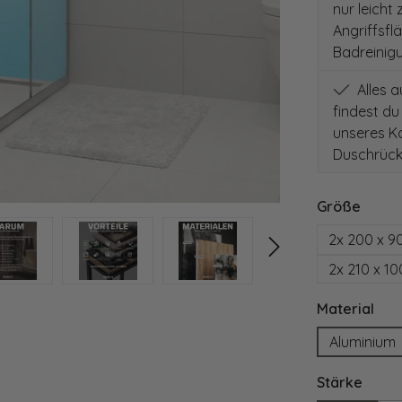
nur leicht
Angriffsfl
Badreinig
Alles 
findest du
unseres Ko
Duschrück
auswä
Größe
2x 200 x 9
2x 210 x 1
aus
Material
Aluminium
ausw
Stärke