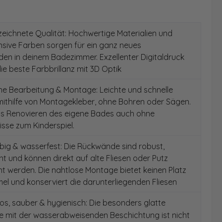
ichnete Qualität: Hochwertige Materialien und
ensive Farben sorgen für ein ganz neues
en in deinem Badezimmer. Exzellenter Digitaldruck
die beste Farbbrillanz mit 3D Optik
e Bearbeitung & Montage: Leichte und schnelle
ithilfe von Montagekleber, ohne Bohren oder Sägen.
as Renovieren des eigene Bades auch ohne
sse zum Kinderspiel.
ig & wasserfest: Die Rückwände sind robust,
t und können direkt auf alte Fliesen oder Putz
 werden. Die nahtlose Montage bietet keinen Platz
el und konserviert die darunterliegenden Fliesen
s, sauber & hygienisch: Die besonders glatte
e mit der wasserabweisenden Beschichtung ist nicht