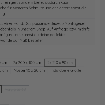
 zu reinigen, sondern bietet dadurch kaum
äche für weiteren Schmutz und erleichtert somit die
ung
aus einer Hand: Das passende dedeco Montageset
 ebenfalls in unserem Shop. Auf Anfrage bzw. mithilfe
nfigurators kannst du deine perfekten
wände auf Maß bestellen
hlen
0 cm
2x 200 x 100 cm
2x 210 x 90 cm
00 cm
Muster 10 x 20 cm
Individuelle Größe
wählen
Acrylglas 3D
(Diese Option ist zurzeit nicht verfügbar.)
ählen