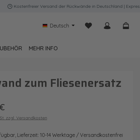
Kostenfreier Versand der Rückwände in Deutschland | Expressvers
Du hast 0 Produkte auf
Deutsch
UBEHÖR
MEHR INFO
and zum Fliesenersatz
is:
 €
wSt. zzgl. Versandkosten
fügbar, Lieferzeit: 10-14 Werktage / Versandkostenfrei