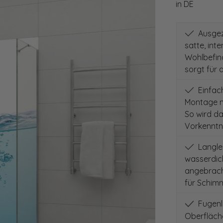
in DE
Ausgeze
satte, int
Wohlbefind
sorgt für 
Einfach
Montage m
So wird d
Vorkenntni
Langleb
wasserdich
angebracht
für Schimm
Fugenlo
Oberfläch