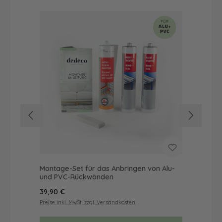
Montage-Set für das Anbringen von Alu-
Dus
und PVC-Rückwänden
Ba
Regulärer Preis:
Reg
39,90 €
19,
Preise inkl. MwSt. zzgl. Versandkosten
Prei