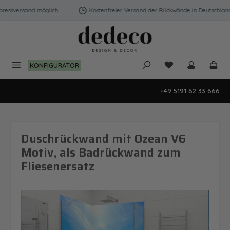
Zum Hauptinhalt springen
essversand möglich
Kostenfreier Versand der Rückwände in Deutschland |
Du hast 0 Produk
KONFIGURATOR
+49 5191 62 33 666
Duschrückwand mit Ozean V6
Motiv, als Badrückwand zum
Fliesenersatz
Bildergalerie überspringen