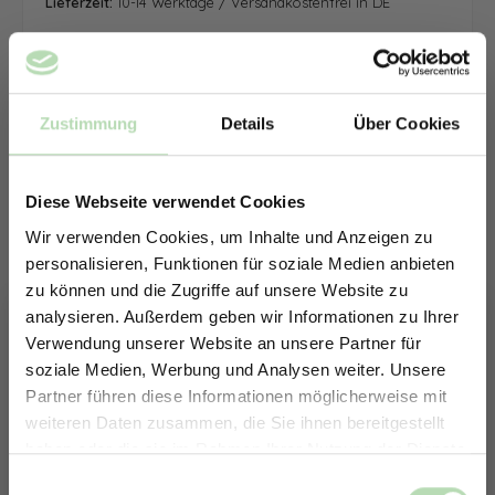
Lieferzeit:
10-14 Werktage / Versandkostenfrei in DE
Zustimmung
Details
Über Cookies
Diese Webseite verwendet Cookies
Wir verwenden Cookies, um Inhalte und Anzeigen zu
personalisieren, Funktionen für soziale Medien anbieten
zu können und die Zugriffe auf unsere Website zu
analysieren. Außerdem geben wir Informationen zu Ihrer
Verwendung unserer Website an unsere Partner für
soziale Medien, Werbung und Analysen weiter. Unsere
Partner führen diese Informationen möglicherweise mit
ERHALTE 5% RABATT AUF
weiteren Daten zusammen, die Sie ihnen bereitgestellt
DEINE RÜCKWÄNDE
haben oder die sie im Rahmen Ihrer Nutzung der Dienste
Jetzt zum Newsletter anmelden.
gesammelt haben.
Keine passende Größe gefunden? -
Einwilligungsauswahl