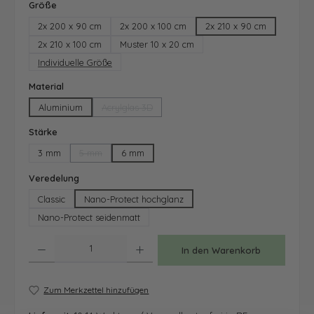
auswählen
Größe
2x 200 x 90 cm
2x 200 x 100 cm
2x 210 x 90 cm
2x 210 x 100 cm
Muster 10 x 20 cm
Individuelle Größe
auswählen
Material
Aluminium
Acrylglas 3D
(Diese Option ist zurzeit nicht verfügbar.)
auswählen
Stärke
3 mm
5 mm
6 mm
(Diese Option ist zurzeit nicht verfügbar.)
auswählen
Veredelung
Classic
Nano-Protect hochglanz
Nano-Protect seidenmatt
Produkt Anzahl: Gib den gewünschten Wert ein oder benutze die Schaltfläche
In den Warenkorb
Zum Merkzettel hinzufügen