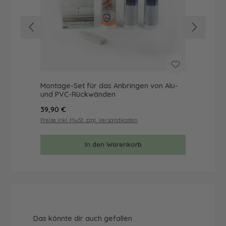
Montage-Set für das Anbringen von Alu-
Mus
und PVC-Rückwänden
& 
Regulärer Preis:
Reg
39,90 €
9,9
Preise inkl. MwSt. zzgl. Versandkosten
Prei
In den Warenkorb
Produktgalerie überspringen
Das könnte dir auch gefallen