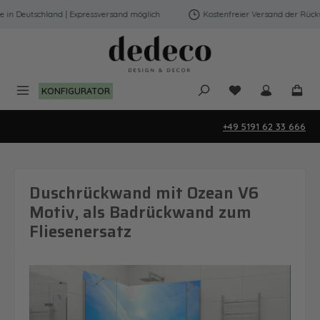
Zum Hauptinhalt springen
n Deutschland | Expressversand möglich
Kostenfreier Versand der Rückwä
Du hast 0 Produk
KONFIGURATOR
+49 5191 62 33 666
Duschrückwand mit Ozean V6
Motiv, als Badrückwand zum
Fliesenersatz
Bildergalerie überspringen