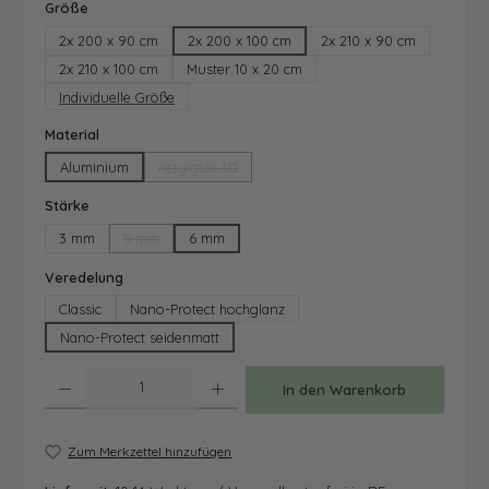
auswählen
Größe
2x 200 x 90 cm
2x 200 x 100 cm
2x 210 x 90 cm
2x 210 x 100 cm
Muster 10 x 20 cm
Individuelle Größe
auswählen
Material
Aluminium
Acrylglas 3D
(Diese Option ist zurzeit nicht verfügbar.)
auswählen
Stärke
3 mm
5 mm
6 mm
(Diese Option ist zurzeit nicht verfügbar.)
auswählen
Veredelung
Classic
Nano-Protect hochglanz
Nano-Protect seidenmatt
Produkt Anzahl: Gib den gewünschten Wert ein oder benutze die Schaltfläche
In den Warenkorb
Zum Merkzettel hinzufügen