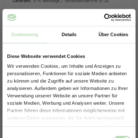
Lieferzeit:
10-14 Werktage / Versandkostenfrei in DE
Zustimmung
Details
Über Cookies
Diese Webseite verwendet Cookies
Wir verwenden Cookies, um Inhalte und Anzeigen zu
personalisieren, Funktionen für soziale Medien anbieten
zu können und die Zugriffe auf unsere Website zu
analysieren. Außerdem geben wir Informationen zu Ihrer
Verwendung unserer Website an unsere Partner für
soziale Medien, Werbung und Analysen weiter. Unsere
Partner führen diese Informationen möglicherweise mit
ERHALTE 5% RABATT AUF
weiteren Daten zusammen, die Sie ihnen bereitgestellt
DEINE RÜCKWÄNDE
haben oder die sie im Rahmen Ihrer Nutzung der Dienste
Jetzt zum Newsletter anmelden.
gesammelt haben.
Keine passende Größe gefunden? -
Einwilligungsauswahl