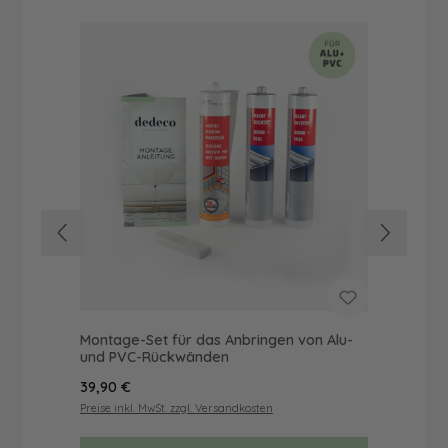
Montage-Set für das Anbringen von Alu-
Dus
und PVC-Rückwänden
Ba
Regulärer Preis:
Reg
39,90 €
19,
Preise inkl. MwSt. zzgl. Versandkosten
Prei