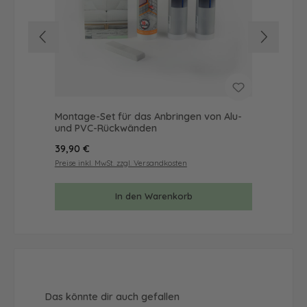
Montage-Set für das Anbringen von Alu-
Mus
und PVC-Rückwänden
& 
Regulärer Preis:
Reg
39,90 €
9,9
Preise inkl. MwSt. zzgl. Versandkosten
Prei
In den Warenkorb
Produktgalerie überspringen
Das könnte dir auch gefallen