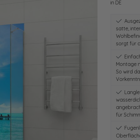
in DE
Ausgeze
satte, int
Wohlbefind
sorgt für 
Einfach
Montage m
So wird d
Vorkenntni
Langleb
wasserdich
angebracht
für Schimm
Fugenlo
Oberfläch