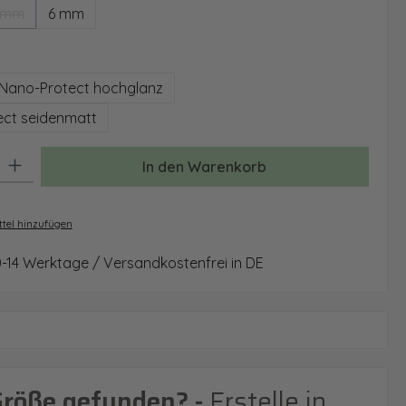
 mm
6 mm
(Diese Option ist zurzeit nicht verfügbar.)
auswählen
Nano-Protect hochglanz
ct seidenmatt
: Gib den gewünschten Wert ein oder benutze die Schaltflächen um 
In den Warenkorb
tel hinzufügen
0-14 Werktage / Versandkostenfrei in DE
Größe gefunden? -
Erstelle in