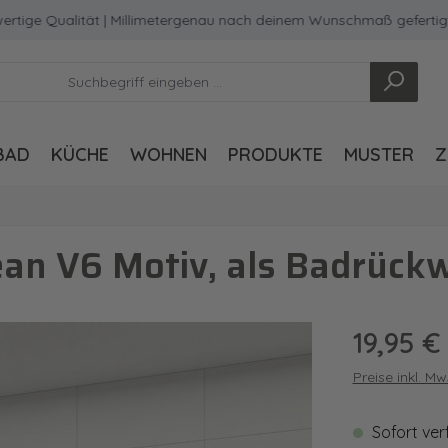
 Qualität | Millimetergenau nach deinem Wunschmaß gefertigt
BAD
KÜCHE
WOHNEN
PRODUKTE
MUSTER
Z
an V6 Motiv, als Badrück
Regulärer Pre
19,95 €
Preise inkl. M
Sofort ver