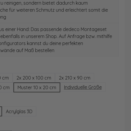
 zu reinigen, sondern bietet dadurch kaum
äche für weiteren Schmutz und erleichtert somit die
ung
aus einer Hand: Das passende dedeco Montageset
 ebenfalls in unserem Shop. Auf Anfrage bzw. mithilfe
nfigurators kannst du deine perfekten
wände auf Maß bestellen
hlen
0 cm
2x 200 x 100 cm
2x 210 x 90 cm
Individuelle Größe
00 cm
Muster 10 x 20 cm
wählen
Acrylglas 3D
ählen