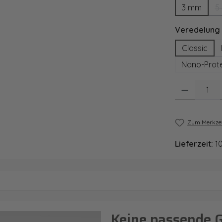
3 mm
5
Veredelung
Classic
Nano-Prote
Produkt Anzahl
Zum Merkzet
Lieferzeit:
1
Keine passende 