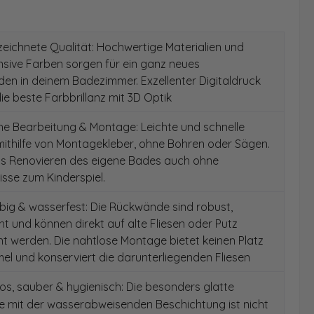
ichnete Qualität: Hochwertige Materialien und
ensive Farben sorgen für ein ganz neues
en in deinem Badezimmer. Exzellenter Digitaldruck
die beste Farbbrillanz mit 3D Optik
e Bearbeitung & Montage: Leichte und schnelle
ithilfe von Montagekleber, ohne Bohren oder Sägen.
as Renovieren des eigene Bades auch ohne
sse zum Kinderspiel.
ig & wasserfest: Die Rückwände sind robust,
t und können direkt auf alte Fliesen oder Putz
 werden. Die nahtlose Montage bietet keinen Platz
el und konserviert die darunterliegenden Fliesen
s, sauber & hygienisch: Die besonders glatte
e mit der wasserabweisenden Beschichtung ist nicht