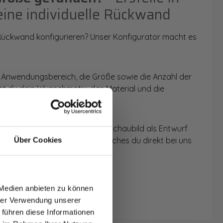
eine individuelle Rückwand
 Rückwand konfigurieren? Unser Konfigurator macht es
 Anwendungsbereich, die Größe sowie die Anzahl der
t du dein Wunschmotiv, das Material und die
 werden dir die Rückwände im Schaubild als Entwurf
u dein individuelles Angebot, welches du direkt bei uns
Über Cookies
T AUF
NDE
 Medien anbieten zu können
den.
hrer Verwendung unserer
 führen diese Informationen