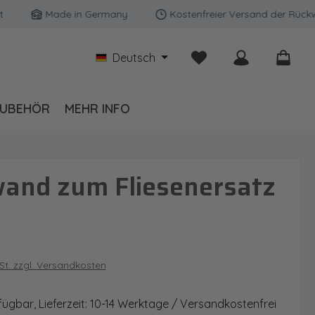
Made in Germany
Kostenfreier Versand der Rückwände 
Du hast 0 Produkte auf
Deutsch
UBEHÖR
MEHR INFO
wand zum Fliesenersatz
is:
wSt. zzgl. Versandkosten
fügbar, Lieferzeit: 10-14 Werktage / Versandkostenfrei