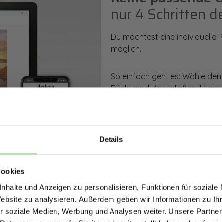
nur 4 Schritten d
Du möchtest eine individuelle
möglich.
So einfach geht es: Wähle den
Rückwand. Anschließend kanns
Zusatzveredelung auswählen.
Mithilfe unseres Konfigurators
dargestellt. Parallel erhältst d
Details
bestellen kannst.
ERHALTE 5% RABAT
Cookies
DEINE RÜCKWÄ
Zum Konfigurator
nhalte und Anzeigen zu personalisieren, Funktionen für soziale
Jetzt zum Newsletter anmel
Website zu analysieren. Außerdem geben wir Informationen zu I
r soziale Medien, Werbung und Analysen weiter. Unsere Partner