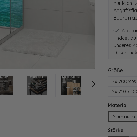
nur leicht
Angriffsfl
Badreinig
Alles 
findest du
unseres Ko
Duschrück
auswä
Größe
2x 200 x 9
2x 210 x 1
aus
Material
Aluminium
ausw
Stärke