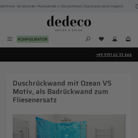
Zum Hauptinhalt springen
nfreier Versand der Rückwände in Deutschland | Expressversand möglich
Du hast 0 Produk
KONFIGURATOR
+49 5191 62 33 666
Duschrückwand mit Ozean V5
Motiv, als Badrückwand zum
Fliesenersatz
Bildergalerie überspringen