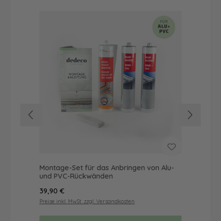
Montage-Set für das Anbringen von Alu-
Dus
und PVC-Rückwänden
Ba
Regulärer Preis:
Reg
39,90 €
46
Preise inkl. MwSt. zzgl. Versandkosten
Prei