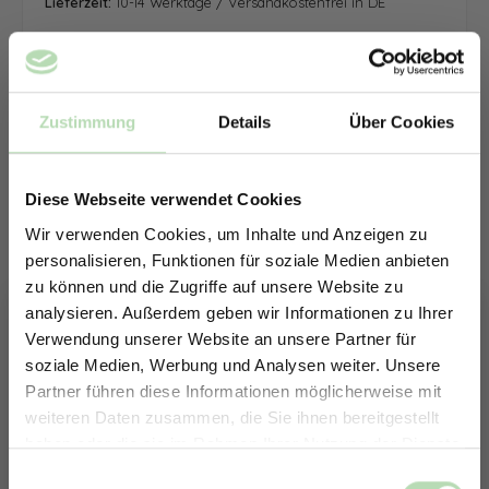
Lieferzeit:
10-14 Werktage / Versandkostenfrei in DE
Zustimmung
Details
Über Cookies
Diese Webseite verwendet Cookies
Wir verwenden Cookies, um Inhalte und Anzeigen zu
personalisieren, Funktionen für soziale Medien anbieten
zu können und die Zugriffe auf unsere Website zu
analysieren. Außerdem geben wir Informationen zu Ihrer
Verwendung unserer Website an unsere Partner für
soziale Medien, Werbung und Analysen weiter. Unsere
Partner führen diese Informationen möglicherweise mit
ERHALTE 5% RABATT AUF
weiteren Daten zusammen, die Sie ihnen bereitgestellt
DEINE RÜCKWÄNDE
haben oder die sie im Rahmen Ihrer Nutzung der Dienste
Jetzt zum Newsletter anmelden.
gesammelt haben.
Keine passende Größe gefunden? -
Einwilligungsauswahl