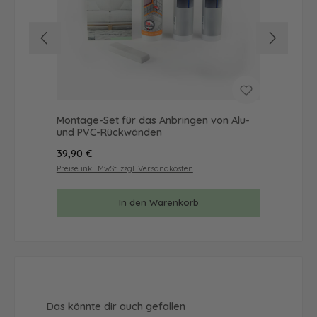
Montage-Set für das Anbringen von Alu-
Mus
und PVC-Rückwänden
& 
Regulärer Preis:
Reg
39,90 €
9,9
Preise inkl. MwSt. zzgl. Versandkosten
Prei
In den Warenkorb
Produktgalerie überspringen
Das könnte dir auch gefallen