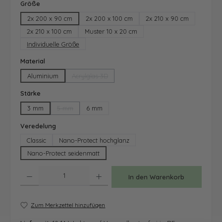
auswählen
Größe
2x 200 x 90 cm
2x 200 x 100 cm
2x 210 x 90 cm
2x 210 x 100 cm
Muster 10 x 20 cm
Individuelle Größe
auswählen
Material
Aluminium
Acrylglas 3D
(Diese Option ist zurzeit nicht verfügbar.)
auswählen
Stärke
3 mm
5 mm
6 mm
(Diese Option ist zurzeit nicht verfügbar.)
auswählen
Veredelung
Classic
Nano-Protect hochglanz
Nano-Protect seidenmatt
Produkt Anzahl: Gib den gewünschten Wert ein oder benutze die Schaltfläche
In den Warenkorb
Zum Merkzettel hinzufügen