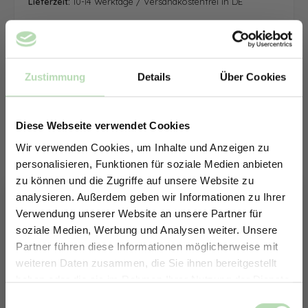
Lieferzeit:
10-14 Werktage / Versandkostenfrei in DE
Zustimmung
Details
Über Cookies
Diese Webseite verwendet Cookies
Wir verwenden Cookies, um Inhalte und Anzeigen zu
personalisieren, Funktionen für soziale Medien anbieten
zu können und die Zugriffe auf unsere Website zu
analysieren. Außerdem geben wir Informationen zu Ihrer
Verwendung unserer Website an unsere Partner für
soziale Medien, Werbung und Analysen weiter. Unsere
Partner führen diese Informationen möglicherweise mit
ERHALTE 5% RABATT AUF
weiteren Daten zusammen, die Sie ihnen bereitgestellt
DEINE RÜCKWÄNDE
haben oder die sie im Rahmen Ihrer Nutzung der Dienste
Jetzt zum Newsletter anmelden.
gesammelt haben.
Keine passende Größe gefunden? -
Einwilligungsauswahl