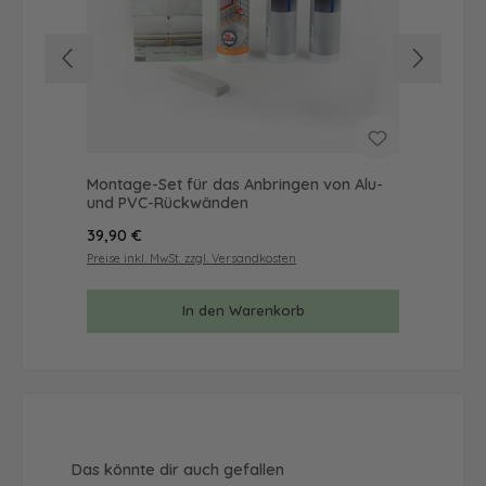
Montage-Set für das Anbringen von Alu-
Mus
und PVC-Rückwänden
& 
Regulärer Preis:
Reg
39,90 €
9,9
Preise inkl. MwSt. zzgl. Versandkosten
Prei
In den Warenkorb
Produktgalerie überspringen
Das könnte dir auch gefallen