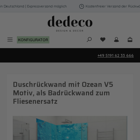
Zum Hauptinhalt springen
Deutschland | Expressversand möglich
Kostenfreier Versand der Rückwänd
Du hast 0 Produk
KONFIGURATOR
+49 5191 62 33 666
Duschrückwand mit Ozean V5
Motiv, als Badrückwand zum
Fliesenersatz
Bildergalerie überspringen