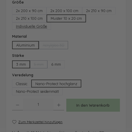
auswählen
Größe
2x 200 x 90 cm
2x 200 x 100 cm
2x 210 x 90 cm
2x 210 x 100 cm
Muster 10 x 20 cm
Individuelle Größe
auswählen
Material
Aluminium
Acrylglas 3D
(Diese Option ist zurzeit nicht verfügbar.)
auswählen
Stärke
3 mm
5 mm
6 mm
(Diese Option ist zurzeit nicht verfügbar.)
auswählen
Veredelung
Classic
Nano-Protect hochglanz
Nano-Protect seidenmatt
Produkt Anzahl: Gib den gewünschten Wert ein oder benutze die Schaltfläche
In den Warenkorb
Zum Merkzettel hinzufügen