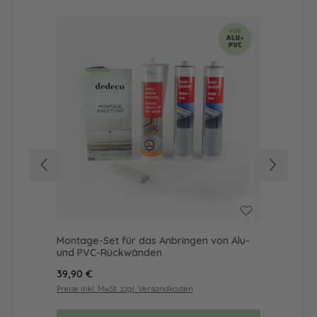
Montage-Set für das Anbringen von Alu-
Dus
und PVC-Rückwänden
Ba
Regulärer Preis:
Reg
39,90 €
46
Preise inkl. MwSt. zzgl. Versandkosten
Prei