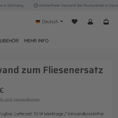
ermany
Kostenfreier Versand der Rückwände in Deutschlan
Du hast 0 Produkte auf
Deutsch
UBEHÖR
MEHR INFO
wand zum Fliesenersatz
is:
€
wSt. zzgl. Versandkosten
fügbar, Lieferzeit: 10-14 Werktage / Versandkostenfrei