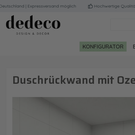
hland | Expressversand möglich
Hochwertige Qualität | Mi
m Hauptinhalt springen
Zur Suche springen
Zur Hauptnavigation springen
KONFIGURATOR
Duschrückwand mit Oze
Bildergalerie überspringen