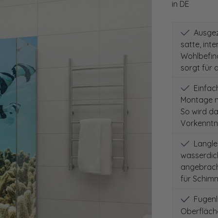
in DE
Ausgeze
satte, int
Wohlbefind
sorgt für 
Einfach
Montage m
So wird d
Vorkenntni
Langleb
wasserdich
angebracht
für Schimm
Fugenlo
Oberfläch