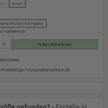
 mm
6 mm
(Diese Option ist zurzeit nicht verfügbar.)
auswählen
Nano-Protect hochglanz
ct seidenmatt
: Gib den gewünschten Wert ein oder benutze die Schaltflächen um 
In den Warenkorb
tel hinzufügen
0-14 Werktage / Versandkostenfrei in DE
Größe gefunden? -
Erstelle in