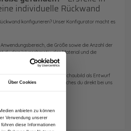
eine individuelle Rückwand
 Rückwand konfigurieren? Unser Konfigurator macht es
 Anwendungsbereich, die Größe sowie die Anzahl der
t du dein Wunschmotiv, das Material und die
 werden dir die Rückwände im Schaubild als Entwurf
u dein individuelles Angebot, welches du direkt bei uns
Über Cookies
T AUF
NDE
 Medien anbieten zu können
den.
hrer Verwendung unserer
 führen diese Informationen