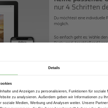
nur 4 Schritten d
Du möchtest eine individuelle
möglich.
So einfach geht es: Wähle den
Rückwand. Anschließend kanns
Zusatzveredelung auswählen.
Mithilfe unseres Konfigurators
dargestellt. Parallel erhältst d
Details
bestellen kannst.
ERHALTE 5% RABAT
Cookies
DEINE RÜCKWÄ
Zum Konfigurator
nhalte und Anzeigen zu personalisieren, Funktionen für soziale
Jetzt zum Newsletter anmel
Website zu analysieren. Außerdem geben wir Informationen zu I
r soziale Medien, Werbung und Analysen weiter. Unsere Partner