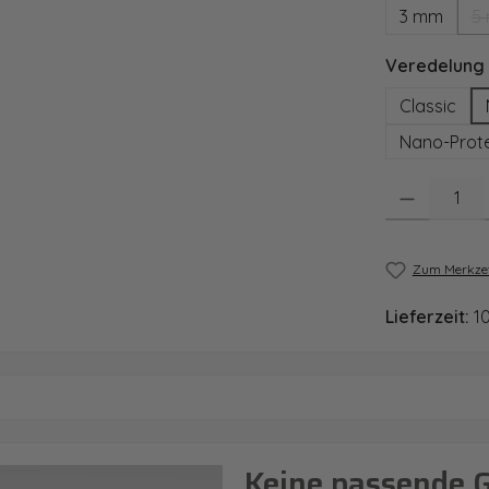
3 mm
5
Veredelung
Classic
Nano-Prote
Produkt Anzahl
Zum Merkzet
Lieferzeit:
1
Keine passende 