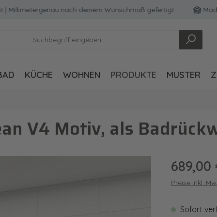
llimetergenau nach deinem Wunschmaß gefertigt
Made in G
BAD
KÜCHE
WOHNEN
PRODUKTE
MUSTER
Z
an V4 Motiv, als Badrück
Regulärer Pre
689,00 
Preise inkl. M
Sofort ver