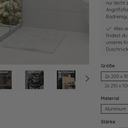
nur leicht
Angriffsfl
Badreinig
Alles 
findest du
unseres Ko
Duschrück
auswä
Größe
2x 200 x 9
2x 210 x 1
aus
Material
Aluminium
ausw
Stärke