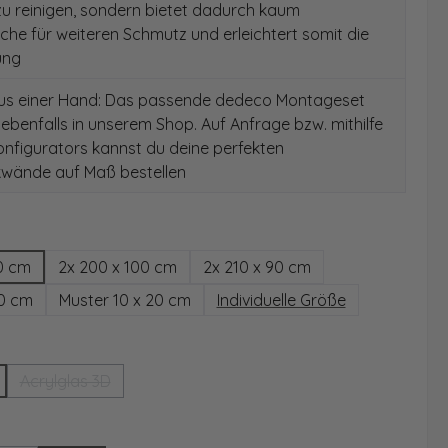
 zu reinigen, sondern bietet dadurch kaum
äche für weiteren Schmutz und erleichtert somit die
ung
aus einer Hand: Das passende dedeco Montageset
 ebenfalls in unserem Shop. Auf Anfrage bzw. mithilfe
nfigurators kannst du deine perfekten
wände auf Maß bestellen
hlen
0 cm
2x 200 x 100 cm
2x 210 x 90 cm
00 cm
Muster 10 x 20 cm
Individuelle Größe
wählen
Acrylglas 3D
(Diese Option ist zurzeit nicht verfügbar.)
ählen