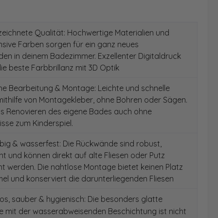
ichnete Qualität: Hochwertige Materialien und
ensive Farben sorgen für ein ganz neues
en in deinem Badezimmer. Exzellenter Digitaldruck
die beste Farbbrillanz mit 3D Optik
e Bearbeitung & Montage: Leichte und schnelle
ithilfe von Montagekleber, ohne Bohren oder Sägen.
as Renovieren des eigene Bades auch ohne
sse zum Kinderspiel.
ig & wasserfest: Die Rückwände sind robust,
t und können direkt auf alte Fliesen oder Putz
 werden. Die nahtlose Montage bietet keinen Platz
el und konserviert die darunterliegenden Fliesen
s, sauber & hygienisch: Die besonders glatte
e mit der wasserabweisenden Beschichtung ist nicht