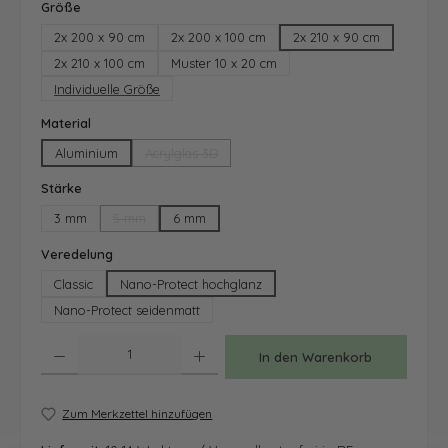
auswählen
Größe
2x 200 x 90 cm
2x 200 x 100 cm
2x 210 x 90 cm
2x 210 x 100 cm
Muster 10 x 20 cm
Individuelle Größe
auswählen
Material
Aluminium
Acrylglas 3D
(Diese Option ist zurzeit nicht verfügbar.)
auswählen
Stärke
3 mm
5 mm
6 mm
(Diese Option ist zurzeit nicht verfügbar.)
auswählen
Veredelung
Classic
Nano-Protect hochglanz
Nano-Protect seidenmatt
Produkt Anzahl: Gib den gewünschten Wert ein oder benutze die Schaltfläche
In den Warenkorb
Zum Merkzettel hinzufügen