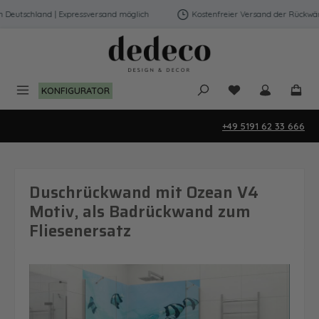
Zum Hauptinhalt springen
eutschland | Expressversand möglich
Kostenfreier Versand der Rückwände
Du hast 0 Produk
KONFIGURATOR
+49 5191 62 33 666
Duschrückwand mit Ozean V4
Motiv, als Badrückwand zum
Fliesenersatz
Bildergalerie überspringen