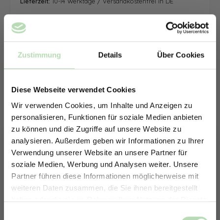
Lieferzeit:
10-14 Werktage / Versandkostenfrei in DE
Zustimmung
Details
Über Cookies
Diese Webseite verwendet Cookies
Wir verwenden Cookies, um Inhalte und Anzeigen zu
personalisieren, Funktionen für soziale Medien anbieten
zu können und die Zugriffe auf unsere Website zu
analysieren. Außerdem geben wir Informationen zu Ihrer
Verwendung unserer Website an unsere Partner für
soziale Medien, Werbung und Analysen weiter. Unsere
Partner führen diese Informationen möglicherweise mit
ERHALTE 5% RABATT AUF
weiteren Daten zusammen, die Sie ihnen bereitgestellt
DEINE RÜCKWÄNDE
haben oder die sie im Rahmen Ihrer Nutzung der Dienste
Jetzt zum Newsletter anmelden.
gesammelt haben.
Keine passende Größe gefunden? -
Einwilligungsauswahl