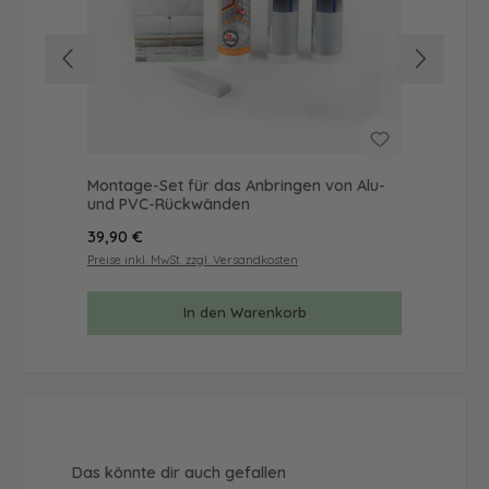
Montage-Set für das Anbringen von Alu-
Mus
und PVC-Rückwänden
& 
Regulärer Preis:
Reg
39,90 €
9,9
Preise inkl. MwSt. zzgl. Versandkosten
Prei
In den Warenkorb
Produktgalerie überspringen
Das könnte dir auch gefallen