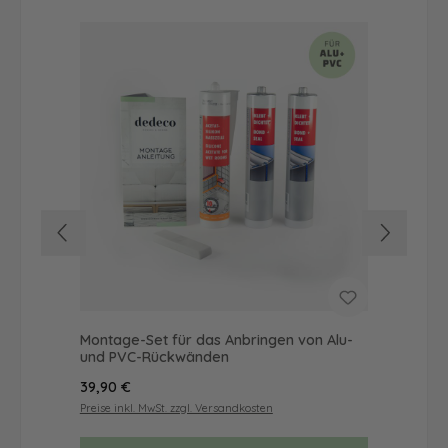
Montage-Set für das Anbringen von Alu-
Dus
und PVC-Rückwänden
Ba
Regulärer Preis:
Reg
39,90 €
72
Preise inkl. MwSt. zzgl. Versandkosten
Prei