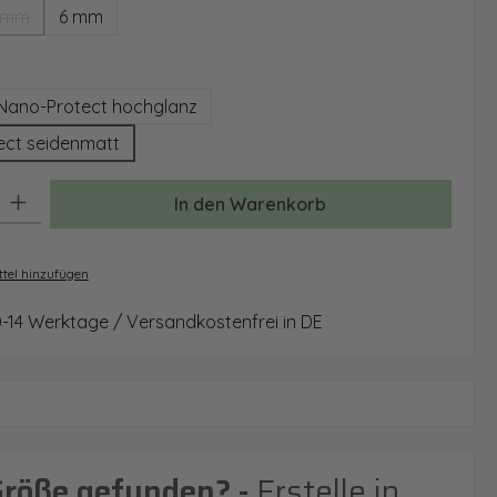
 mm
6 mm
(Diese Option ist zurzeit nicht verfügbar.)
auswählen
Nano-Protect hochglanz
ect seidenmatt
: Gib den gewünschten Wert ein oder benutze die Schaltflächen um 
In den Warenkorb
tel hinzufügen
0-14 Werktage / Versandkostenfrei in DE
Größe gefunden? -
Erstelle in