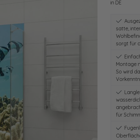
in DE
Ausgeze
satte, int
Wohlbefind
sorgt für 
Einfach
Montage m
So wird d
Vorkenntni
Langleb
wasserdich
angebracht
für Schimm
Fugenlo
Oberfläch