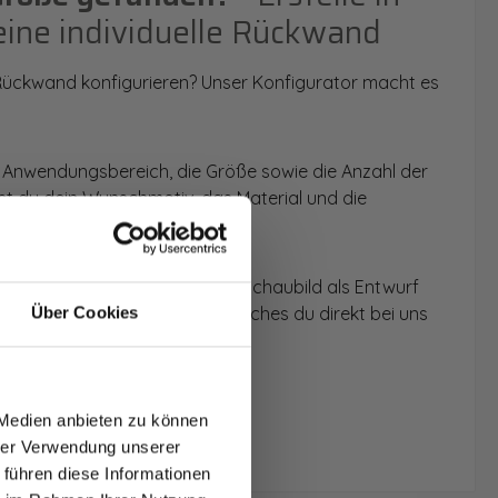
eine individuelle Rückwand
 Rückwand konfigurieren? Unser Konfigurator macht es
 Anwendungsbereich, die Größe sowie die Anzahl der
t du dein Wunschmotiv, das Material und die
 werden dir die Rückwände im Schaubild als Entwurf
u dein individuelles Angebot, welches du direkt bei uns
Über Cookies
T AUF
NDE
 Medien anbieten zu können
den.
hrer Verwendung unserer
 führen diese Informationen