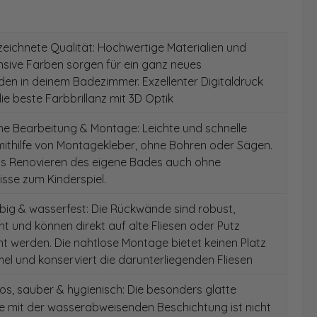
ichnete Qualität: Hochwertige Materialien und
ensive Farben sorgen für ein ganz neues
en in deinem Badezimmer. Exzellenter Digitaldruck
die beste Farbbrillanz mit 3D Optik
e Bearbeitung & Montage: Leichte und schnelle
ithilfe von Montagekleber, ohne Bohren oder Sägen.
as Renovieren des eigene Bades auch ohne
sse zum Kinderspiel.
ig & wasserfest: Die Rückwände sind robust,
t und können direkt auf alte Fliesen oder Putz
 werden. Die nahtlose Montage bietet keinen Platz
el und konserviert die darunterliegenden Fliesen
s, sauber & hygienisch: Die besonders glatte
e mit der wasserabweisenden Beschichtung ist nicht