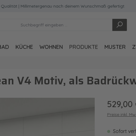
tät | Millimetergenau nach deinem Wunschmaß gefertigt
Ma
BAD
KÜCHE
WOHNEN
PRODUKTE
MUSTER
Z
an V4 Motiv, als Badrück
Regulärer Pre
529,00
Preise inkl. M
Sofort ver