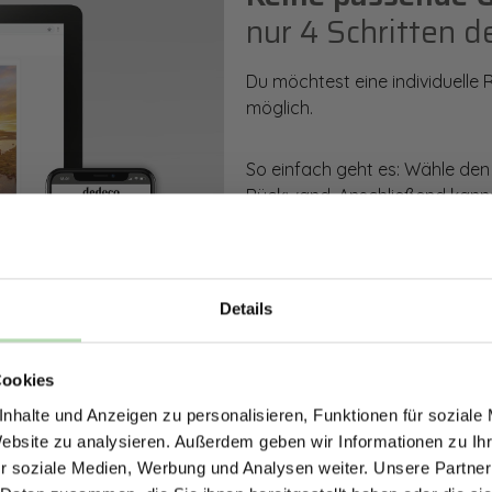
nur 4 Schritten d
Du möchtest eine individuelle
möglich.
So einfach geht es: Wähle den
Rückwand. Anschließend kanns
Zusatzveredelung auswählen.
Mithilfe unseres Konfigurators
dargestellt. Parallel erhältst d
Details
bestellen kannst.
ERHALTE 5% RABAT
Cookies
DEINE RÜCKWÄ
Zum Konfigurator
nhalte und Anzeigen zu personalisieren, Funktionen für soziale
Jetzt zum Newsletter anmel
Website zu analysieren. Außerdem geben wir Informationen zu I
r soziale Medien, Werbung und Analysen weiter. Unsere Partner