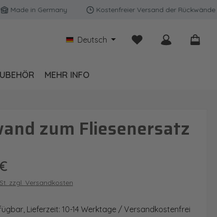
de in Germany
Kostenfreier Versand der Rückwände in Deu
Du hast 0 Produkte auf
Deutsch
UBEHÖR
MEHR INFO
wand zum Fliesenersatz
is:
 €
wSt. zzgl. Versandkosten
fügbar, Lieferzeit: 10-14 Werktage / Versandkostenfrei