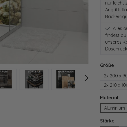
nur leicht
Angriffsfl
Badreinig
Alles 
findest du
unseres Ko
Duschrück
auswä
Größe
2x 200 x 9
2x 210 x 1
aus
Material
Aluminium
ausw
Stärke