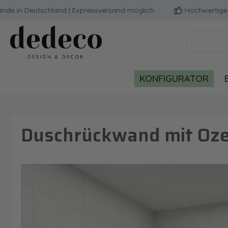
n Deutschland | Expressversand möglich
Hochwertige Quali
m Hauptinhalt springen
Zur Suche springen
Zur Hauptnavigation springen
KONFIGURATOR
Duschrückwand mit Oze
Bildergalerie überspringen