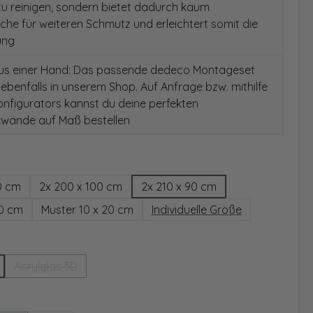
 zu reinigen, sondern bietet dadurch kaum
äche für weiteren Schmutz und erleichtert somit die
ung
aus einer Hand: Das passende dedeco Montageset
 ebenfalls in unserem Shop. Auf Anfrage bzw. mithilfe
nfigurators kannst du deine perfekten
wände auf Maß bestellen
hlen
0 cm
2x 200 x 100 cm
2x 210 x 90 cm
00 cm
Muster 10 x 20 cm
Individuelle Größe
wählen
Acrylglas 3D
(Diese Option ist zurzeit nicht verfügbar.)
ählen