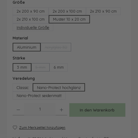
auswählen
Größe
2x 200 x 90 cm
2x 200 x 100 cm
2x 210 x 90 cm
2x 210 x 100 cm
Muster 10 x 20 cm
Individuelle Größe
auswählen
Material
Aluminium
Acrylglas 3D
(Diese Option ist zurzeit nicht verfügbar.)
auswählen
Stärke
3 mm
5 mm
6 mm
(Diese Option ist zurzeit nicht verfügbar.)
auswählen
Veredelung
Classic
Nano-Protect hochglanz
Nano-Protect seidenmatt
Produkt Anzahl: Gib den gewünschten Wert ein oder benutze die Schaltfläche
In den Warenkorb
Zum Merkzettel hinzufügen