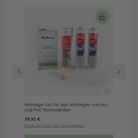
Montage-Set für das Anbringen von Alu-
Dus
und PVC-Rückwänden
Ba
Regulärer Preis:
Reg
39,90 €
72
Preise inkl. MwSt. zzgl. Versandkosten
Prei