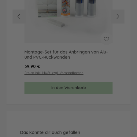
Montage-Set für das Anbringen von Alu-
Mus
und PVC-Rückwänden
& 
Regulärer Preis:
Reg
39,90 €
9,9
Preise inkl. MwSt. zzgl. Versandkosten
Prei
In den Warenkorb
Produktgalerie überspringen
Das könnte dir auch gefallen