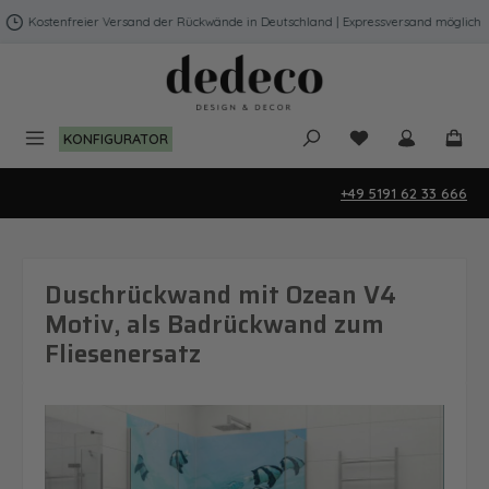
Zum Hauptinhalt springen
Kostenfreier Versand der Rückwände in Deutschland | Expressversand möglich
Du hast 0 Produk
KONFIGURATOR
+49 5191 62 33 666
Duschrückwand mit Ozean V4
Motiv, als Badrückwand zum
Fliesenersatz
Bildergalerie überspringen