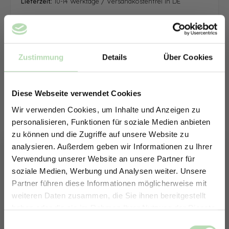
Lieferzeit:
10-14 Werktage / Versandkostenfrei in DE
Zustimmung
Details
Über Cookies
Diese Webseite verwendet Cookies
Wir verwenden Cookies, um Inhalte und Anzeigen zu
personalisieren, Funktionen für soziale Medien anbieten
zu können und die Zugriffe auf unsere Website zu
analysieren. Außerdem geben wir Informationen zu Ihrer
Verwendung unserer Website an unsere Partner für
soziale Medien, Werbung und Analysen weiter. Unsere
Partner führen diese Informationen möglicherweise mit
ERHALTE 5% RABATT AUF
weiteren Daten zusammen, die Sie ihnen bereitgestellt
DEINE RÜCKWÄNDE
haben oder die sie im Rahmen Ihrer Nutzung der Dienste
Jetzt zum Newsletter anmelden.
gesammelt haben.
Keine passende Größe gefunden? -
Einwilligungsauswahl