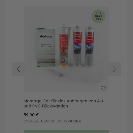
Montage-Set für das Anbringen von Alu-
Dus
und PVC-Rückwänden
Ba
Regulärer Preis:
Reg
39,90 €
49
Preise inkl. MwSt. zzgl. Versandkosten
Prei