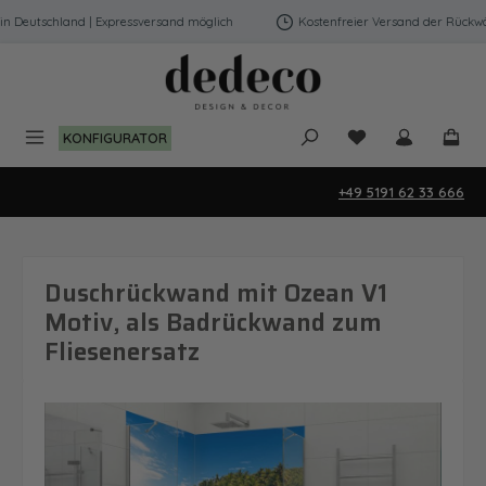
Zum Hauptinhalt springen
Deutschland | Expressversand möglich
Kostenfreier Versand der Rückwänd
Du hast 0 Produk
KONFIGURATOR
+49 5191 62 33 666
Duschrückwand mit Ozean V1
Motiv, als Badrückwand zum
Fliesenersatz
Bildergalerie überspringen