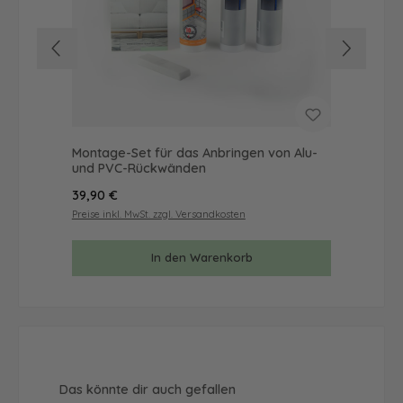
Montage-Set für das Anbringen von Alu-
Mus
und PVC-Rückwänden
& 
Regulärer Preis:
Reg
39,90 €
9,9
Preise inkl. MwSt. zzgl. Versandkosten
Prei
In den Warenkorb
Produktgalerie überspringen
Das könnte dir auch gefallen