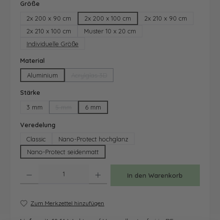
auswählen
Größe
2x 200 x 90 cm
2x 200 x 100 cm
2x 210 x 90 cm
2x 210 x 100 cm
Muster 10 x 20 cm
Individuelle Größe
auswählen
Material
Aluminium
Acrylglas 3D
(Diese Option ist zurzeit nicht verfügbar.)
auswählen
Stärke
3 mm
5 mm
6 mm
(Diese Option ist zurzeit nicht verfügbar.)
auswählen
Veredelung
Classic
Nano-Protect hochglanz
Nano-Protect seidenmatt
Produkt Anzahl: Gib den gewünschten Wert ein oder benutze die Schaltfläche
In den Warenkorb
Zum Merkzettel hinzufügen