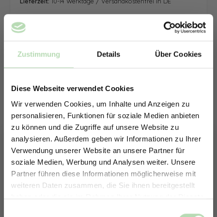
Lieferzeit:
10-14 Werktage / Versandkostenfrei in DE
Zustimmung
Details
Über Cookies
Diese Webseite verwendet Cookies
Wir verwenden Cookies, um Inhalte und Anzeigen zu
personalisieren, Funktionen für soziale Medien anbieten
zu können und die Zugriffe auf unsere Website zu
analysieren. Außerdem geben wir Informationen zu Ihrer
Verwendung unserer Website an unsere Partner für
soziale Medien, Werbung und Analysen weiter. Unsere
Partner führen diese Informationen möglicherweise mit
ERHALTE 5% RABATT AUF
weiteren Daten zusammen, die Sie ihnen bereitgestellt
DEINE RÜCKWÄNDE
haben oder die sie im Rahmen Ihrer Nutzung der Dienste
Jetzt zum Newsletter anmelden.
gesammelt haben.
Keine passende Größe gefunden? -
Einwilligungsauswahl