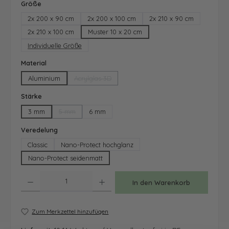
auswählen
Größe
2x 200 x 90 cm
2x 200 x 100 cm
2x 210 x 90 cm
2x 210 x 100 cm
Muster 10 x 20 cm
Individuelle Größe
auswählen
Material
Aluminium
Acrylglas 3D
(Diese Option ist zurzeit nicht verfügbar.)
auswählen
Stärke
3 mm
5 mm
6 mm
(Diese Option ist zurzeit nicht verfügbar.)
auswählen
Veredelung
Classic
Nano-Protect hochglanz
Nano-Protect seidenmatt
Produkt Anzahl: Gib den gewünschten Wert ein oder benutze die Schaltfläche
In den Warenkorb
Zum Merkzettel hinzufügen