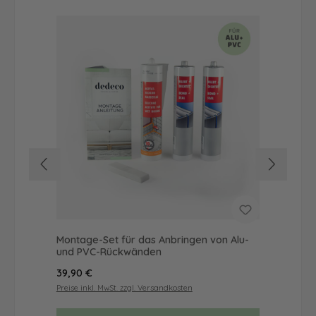
Montage-Set für das Anbringen von Alu-
Dus
und PVC-Rückwänden
Ba
Regulärer Preis:
Reg
39,90 €
49
Preise inkl. MwSt. zzgl. Versandkosten
Prei