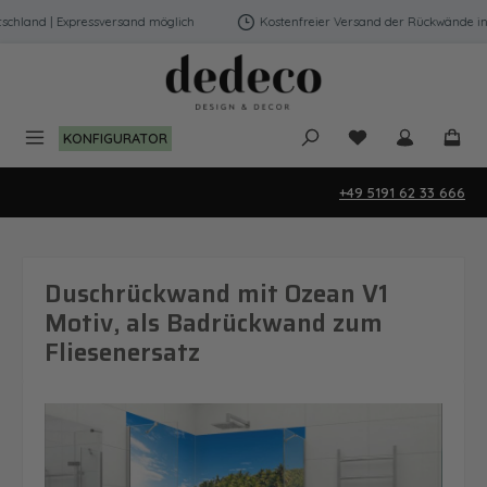
Zum Hauptinhalt springen
hland | Expressversand möglich
Kostenfreier Versand der Rückwände in De
Du hast 0 Produk
KONFIGURATOR
+49 5191 62 33 666
Duschrückwand mit Ozean V1
Motiv, als Badrückwand zum
Fliesenersatz
Bildergalerie überspringen