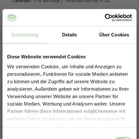
Lieferzeit:
10-14 Werktage / Versandkostenfrei in DE
Zustimmung
Details
Über Cookies
Diese Webseite verwendet Cookies
Wir verwenden Cookies, um Inhalte und Anzeigen zu
personalisieren, Funktionen für soziale Medien anbieten
zu können und die Zugriffe auf unsere Website zu
analysieren. Außerdem geben wir Informationen zu Ihrer
Verwendung unserer Website an unsere Partner für
soziale Medien, Werbung und Analysen weiter. Unsere
Partner führen diese Informationen möglicherweise mit
ERHALTE 5% RABATT AUF
weiteren Daten zusammen, die Sie ihnen bereitgestellt
DEINE RÜCKWÄNDE
haben oder die sie im Rahmen Ihrer Nutzung der Dienste
Jetzt zum Newsletter anmelden.
gesammelt haben.
Keine passende Größe gefunden? -
Einwilligungsauswahl