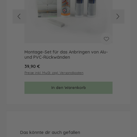
Montage-Set für das Anbringen von Alu-
Mus
und PVC-Rückwänden
& 
Regulärer Preis:
Reg
39,90 €
9,9
Preise inkl. MwSt. zzgl. Versandkosten
Prei
In den Warenkorb
Produktgalerie überspringen
Das könnte dir auch gefallen