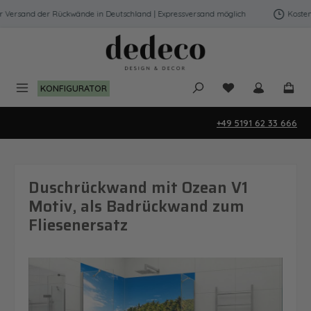
Zum Hauptinhalt springen
Versand der Rückwände in Deutschland | Expressversand möglich
Kostenfr
Du hast 0 Produk
KONFIGURATOR
+49 5191 62 33 666
Duschrückwand mit Ozean V1
Motiv, als Badrückwand zum
Fliesenersatz
Bildergalerie überspringen