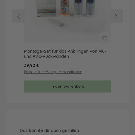
Montage-Set für das Anbringen von Alu-
Mus
und PVC-Rückwänden
& 
Regulärer Preis:
Reg
39,90 €
9,9
Preise inkl. MwSt. zzgl. Versandkosten
Prei
In den Warenkorb
Produktgalerie überspringen
Das könnte dir auch gefallen