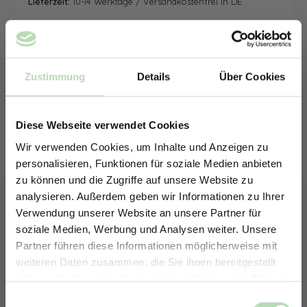
Lieferzeit:
10-14 Werktage / Versandkostenfrei in DE
Zustimmung
Details
Über Cookies
Diese Webseite verwendet Cookies
Wir verwenden Cookies, um Inhalte und Anzeigen zu
personalisieren, Funktionen für soziale Medien anbieten
zu können und die Zugriffe auf unsere Website zu
analysieren. Außerdem geben wir Informationen zu Ihrer
Verwendung unserer Website an unsere Partner für
soziale Medien, Werbung und Analysen weiter. Unsere
Partner führen diese Informationen möglicherweise mit
ERHALTE 5% RABATT AUF
weiteren Daten zusammen, die Sie ihnen bereitgestellt
DEINE RÜCKWÄNDE
haben oder die sie im Rahmen Ihrer Nutzung der Dienste
Jetzt zum Newsletter anmelden.
gesammelt haben.
Keine passende Größe gefunden? -
Einwilligungsauswahl