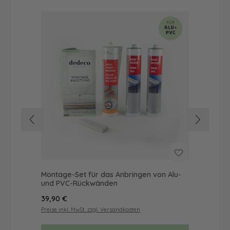
Montage-Set für das Anbringen von Alu-
Dus
und PVC-Rückwänden
Ba
Regulärer Preis:
Reg
39,90 €
49
Preise inkl. MwSt. zzgl. Versandkosten
Prei