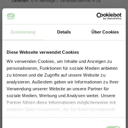
Lieferzeit:
10-14 Werktage / Versandkostenfrei in DE
Zustimmung
Details
Über Cookies
Diese Webseite verwendet Cookies
Wir verwenden Cookies, um Inhalte und Anzeigen zu
personalisieren, Funktionen für soziale Medien anbieten
zu können und die Zugriffe auf unsere Website zu
analysieren. Außerdem geben wir Informationen zu Ihrer
Verwendung unserer Website an unsere Partner für
soziale Medien, Werbung und Analysen weiter. Unsere
Partner führen diese Informationen möglicherweise mit
ERHALTE 5% RABATT AUF
weiteren Daten zusammen, die Sie ihnen bereitgestellt
DEINE RÜCKWÄNDE
haben oder die sie im Rahmen Ihrer Nutzung der Dienste
Jetzt zum Newsletter anmelden.
gesammelt haben.
Keine passende Größe gefunden? -
Einwilligungsauswahl