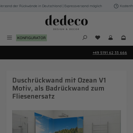
Zum Hauptinhalt springen
rsand der Rückwände in Deutschland | Expressversand möglich
Kostenfrei
Du hast 0 Produk
KONFIGURATOR
+49 5191 62 33 666
Duschrückwand mit Ozean V1
Motiv, als Badrückwand zum
Fliesenersatz
Bildergalerie überspringen