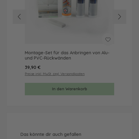
Montage-Set für das Anbringen von Alu-
Mus
und PVC-Rückwänden
& 
Regulärer Preis:
Reg
39,90 €
9,9
Preise inkl. MwSt. zzgl. Versandkosten
Prei
In den Warenkorb
Produktgalerie überspringen
Das könnte dir auch gefallen