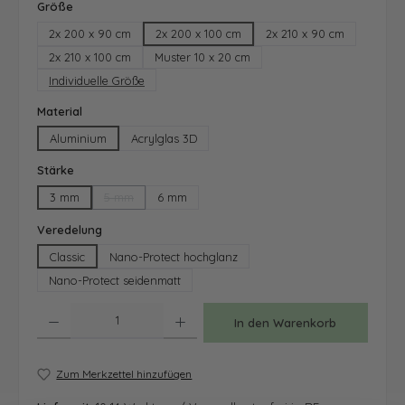
auswählen
Größe
2x 200 x 90 cm
2x 200 x 100 cm
2x 210 x 90 cm
2x 210 x 100 cm
Muster 10 x 20 cm
Individuelle Größe
auswählen
Material
Aluminium
Acrylglas 3D
auswählen
Stärke
3 mm
5 mm
6 mm
(Diese Option ist zurzeit nicht verfügbar.)
auswählen
Veredelung
Classic
Nano-Protect hochglanz
Nano-Protect seidenmatt
Produkt Anzahl: Gib den gewünschten Wert ein oder benutze die Schaltfläche
In den Warenkorb
Zum Merkzettel hinzufügen