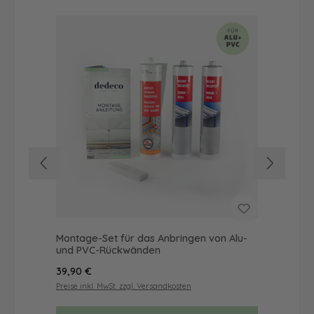
Montage-Set für das Anbringen von Alu-
Dus
und PVC-Rückwänden
Ba
Regulärer Preis:
Reg
39,90 €
49
Preise inkl. MwSt. zzgl. Versandkosten
Prei