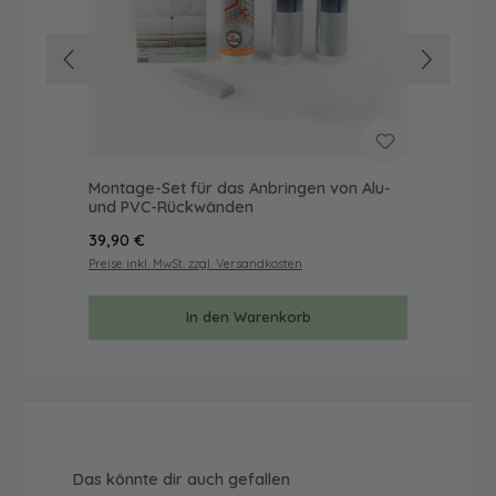
Montage-Set für das Anbringen von Alu-
Mus
und PVC-Rückwänden
& 
Regulärer Preis:
Reg
39,90 €
9,9
Preise inkl. MwSt. zzgl. Versandkosten
Prei
In den Warenkorb
Produktgalerie überspringen
Das könnte dir auch gefallen