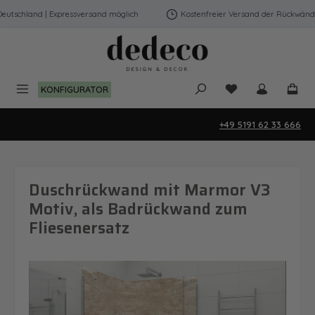
Zum Hauptinhalt springen
tschland | Expressversand möglich
Kostenfreier Versand der Rückwände i
Du hast 0 Produk
KONFIGURATOR
+49 5191 62 33 666
Duschrückwand mit Marmor V3
Motiv, als Badrückwand zum
Fliesenersatz
Bildergalerie überspringen