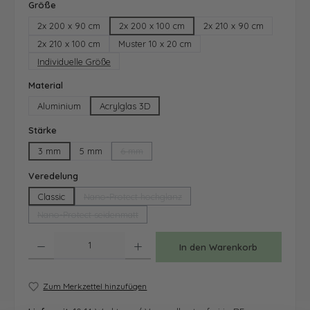
auswählen
Größe
2x 200 x 90 cm
2x 200 x 100 cm
2x 210 x 90 cm
2x 210 x 100 cm
Muster 10 x 20 cm
Individuelle Größe
auswählen
Material
Aluminium
Acrylglas 3D
auswählen
Stärke
3 mm
5 mm
6 mm
(Diese Option ist zurzeit nicht verfügbar.)
auswählen
Veredelung
Classic
Nano-Protect hochglanz
(Diese Option ist zurzeit nicht verfügbar.)
Nano-Protect seidenmatt
(Diese Option ist zurzeit nicht verfügbar.)
Produkt Anzahl: Gib den gewünschten Wert ein oder benutze die Schaltfläche
In den Warenkorb
Zum Merkzettel hinzufügen