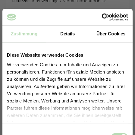
Lieferzeit:
10-14 Werktage / Versandkostenfrei in DE
Zustimmung
Details
Über Cookies
Diese Webseite verwendet Cookies
Wir verwenden Cookies, um Inhalte und Anzeigen zu
personalisieren, Funktionen für soziale Medien anbieten
zu können und die Zugriffe auf unsere Website zu
analysieren. Außerdem geben wir Informationen zu Ihrer
Verwendung unserer Website an unsere Partner für
soziale Medien, Werbung und Analysen weiter. Unsere
Partner führen diese Informationen möglicherweise mit
ERHALTE 5% RABATT AUF
weiteren Daten zusammen, die Sie ihnen bereitgestellt
DEINE RÜCKWÄNDE
haben oder die sie im Rahmen Ihrer Nutzung der Dienste
Jetzt zum Newsletter anmelden.
gesammelt haben.
Keine passende Größe gefunden? -
Einwilligungsauswahl