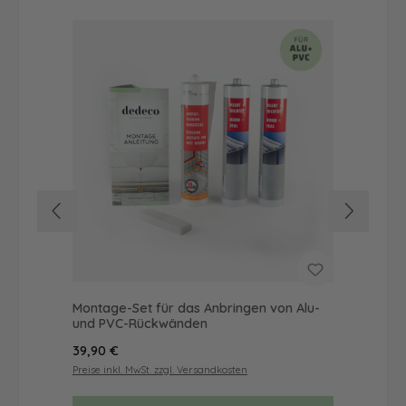
Montage-Set für das Anbringen von Alu-
Dus
und PVC-Rückwänden
Ba
Regulärer Preis:
Reg
39,90 €
68
Preise inkl. MwSt. zzgl. Versandkosten
Prei