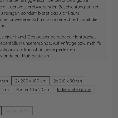
s, sauber & hygienisch: Die besonders glatte
e mit der wasserabweisenden Beschichtung ist nicht
 zu reinigen, sondern bietet dadurch kaum
äche für weiteren Schmutz und erleichtert somit die
ung
aus einer Hand: Das passende dedeco Montageset
 ebenfalls in unserem Shop. Auf Anfrage bzw. mithilfe
nfigurators kannst du deine perfekten
wände auf Maß bestellen
hlen
0 cm
2x 200 x 100 cm
2x 210 x 90 cm
00 cm
Muster 10 x 20 cm
Individuelle Größe
wählen
Acrylglas 3D
(Diese Option ist zurzeit nicht verfügbar.)