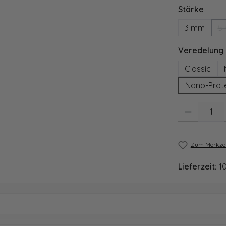
ausw
Stärke
3 mm
5
Veredelung
Classic
Nano-Prot
Produkt Anzahl
Zum Merkzet
Lieferzeit:
1