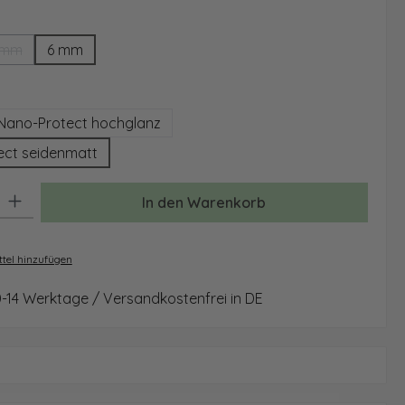
ählen
 mm
6 mm
(Diese Option ist zurzeit nicht verfügbar.)
auswählen
Nano-Protect hochglanz
ect seidenmatt
: Gib den gewünschten Wert ein oder benutze die Schaltflächen um 
In den Warenkorb
tel hinzufügen
0-14 Werktage / Versandkostenfrei in DE