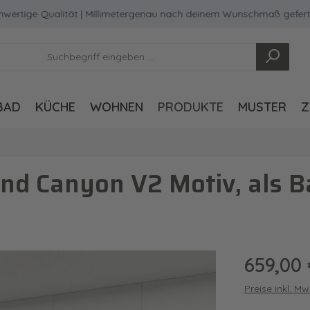
ge Qualität | Millimetergenau nach deinem Wunschmaß gefertigt
BAD
KÜCHE
WOHNEN
PRODUKTE
MUSTER
Z
nd Canyon V2 Motiv, als
Regulärer Pre
659,00 
Preise inkl. M