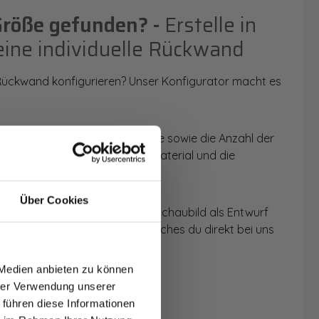
Größe gefunden? -
Erstelle in
eine individuelle Rückwand
 Rückwand konfigurieren? Unser Konfigurator macht es
 Anwendungsbereich, die Größe sowie die Anzahl der
t du dein Wunschmotiv, das Material und die
Über Cookies
 werden dir die Rückwände im Schaubild als Entwurf
T AUF
u dein individuelles Angebot, welches du direkt bei uns
NDE
 Medien anbieten zu können
den.
hrer Verwendung unserer
 führen diese Informationen