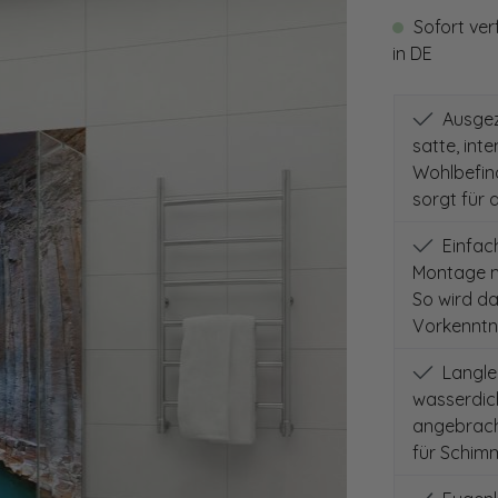
Sofort ver
in DE
Ausgeze
satte, int
Wohlbefind
sorgt für 
Einfach
Montage m
So wird d
Vorkenntni
Langleb
wasserdich
angebracht
für Schimm