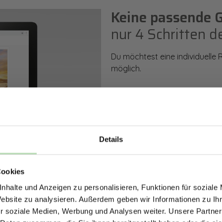
Keine passende 
nur 4 Schritten d
Du möchtest eine individuelle
möglich.
So einfach geht es: Wähle den
Rückwand. Anschließend kanns
Zusatzveredelung auswählen.
Details
Mithilfe unseres Konfigurators
ERHALTE 5% RABAT
dargestellt. Parallel erhältst d
bestellen kannst.
Cookies
DEINE RÜCKWÄ
nhalte und Anzeigen zu personalisieren, Funktionen für soziale
Jetzt zum Newsletter anmel
Website zu analysieren. Außerdem geben wir Informationen zu I
Zum Konfigurator
r soziale Medien, Werbung und Analysen weiter. Unsere Partner