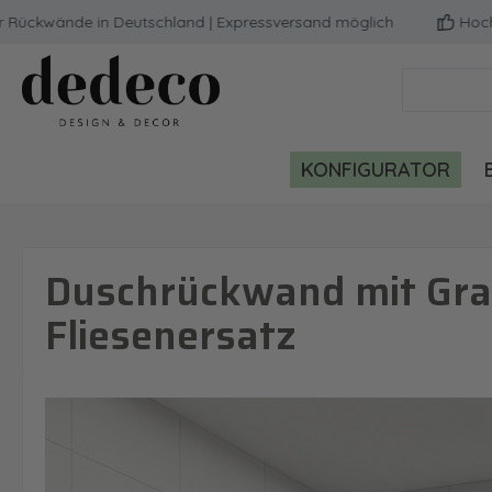
kwände in Deutschland | Expressversand möglich
Hochwerti
m Hauptinhalt springen
Zur Suche springen
Zur Hauptnavigation springen
KONFIGURATOR
Duschrückwand mit Gra
Fliesenersatz
Bildergalerie überspringen