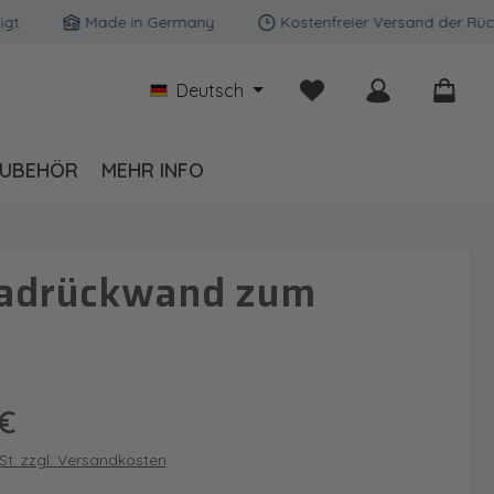
Made in Germany
Kostenfreier Versand der Rückwänd
Du hast 0 Produkte auf
Deutsch
UBEHÖR
MEHR INFO
 Badrückwand zum
is:
€
wSt. zzgl. Versandkosten