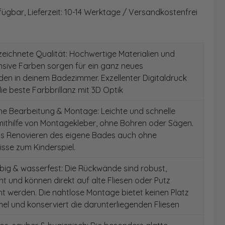
fügbar, Lieferzeit: 10-14 Werktage / Versandkostenfrei
ichnete Qualität: Hochwertige Materialien und
ensive Farben sorgen für ein ganz neues
en in deinem Badezimmer. Exzellenter Digitaldruck
die beste Farbbrillanz mit 3D Optik
e Bearbeitung & Montage: Leichte und schnelle
ithilfe von Montagekleber, ohne Bohren oder Sägen.
as Renovieren des eigene Bades auch ohne
sse zum Kinderspiel.
ig & wasserfest: Die Rückwände sind robust,
t und können direkt auf alte Fliesen oder Putz
 werden. Die nahtlose Montage bietet keinen Platz
el und konserviert die darunterliegenden Fliesen