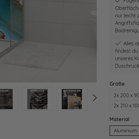
Fugenlo
Oberfläch
nur leicht
Angriffsfl
Badreinig
Alles 
findest du
unseres Ko
Duschrück
auswä
Größe
2x 200 x 9
2x 210 x 1
aus
Material
Aluminium