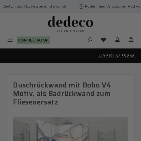
Zum Hauptinhalt springen
eutschland | Expressversand möglich
Kostenfreier Versand der Rückwände
Du hast 0 Produk
KONFIGURATOR
+49 5191 62 33 666
Duschrückwand mit Boho V4
Motiv, als Badrückwand zum
Fliesenersatz
Bildergalerie überspringen