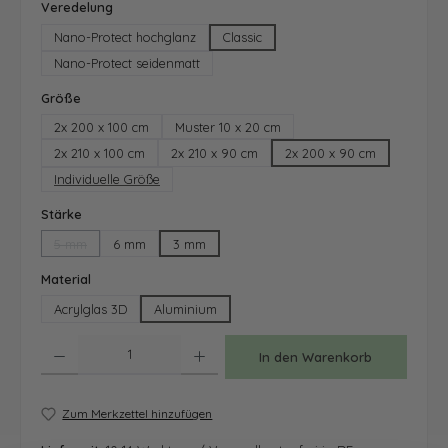
auswählen
Veredelung
Nano-Protect hochglanz
Classic
Nano-Protect seidenmatt
auswählen
Größe
2x 200 x 100 cm
Muster 10 x 20 cm
2x 210 x 100 cm
2x 210 x 90 cm
2x 200 x 90 cm
Individuelle Größe
auswählen
Stärke
5 mm
6 mm
3 mm
(Diese Option ist zurzeit nicht verfügbar.)
auswählen
Material
Acrylglas 3D
Aluminium
Produkt Anzahl: Gib den gewünschten Wert ein oder benutze die Schaltfläche
In den Warenkorb
Zum Merkzettel hinzufügen