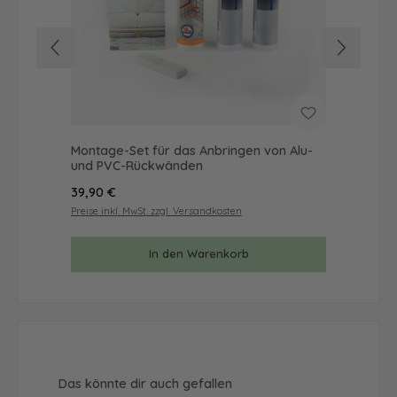
Montage-Set für das Anbringen von Alu-
Mus
und PVC-Rückwänden
& 
Regulärer Preis:
Reg
39,90 €
9,9
Preise inkl. MwSt. zzgl. Versandkosten
Prei
In den Warenkorb
Produktgalerie überspringen
Das könnte dir auch gefallen