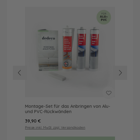
Montage-Set für das Anbringen von Alu-
Dus
und PVC-Rückwänden
Ba
Regulärer Preis:
Reg
39,90 €
19,
Preise inkl. MwSt. zzgl. Versandkosten
Prei