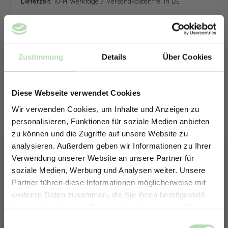
Lieferzeit:
10-14 Werktage / Versandkostenfrei in DE
Zustimmung
Details
Über Cookies
Diese Webseite verwendet Cookies
Wir verwenden Cookies, um Inhalte und Anzeigen zu
personalisieren, Funktionen für soziale Medien anbieten
zu können und die Zugriffe auf unsere Website zu
analysieren. Außerdem geben wir Informationen zu Ihrer
Verwendung unserer Website an unsere Partner für
soziale Medien, Werbung und Analysen weiter. Unsere
Partner führen diese Informationen möglicherweise mit
ERHALTE 5% RABATT AUF
weiteren Daten zusammen, die Sie ihnen bereitgestellt
DEINE RÜCKWÄNDE
haben oder die sie im Rahmen Ihrer Nutzung der Dienste
Jetzt zum Newsletter anmelden.
gesammelt haben.
Keine passende Größe gefunden? -
Einwilligungsauswahl