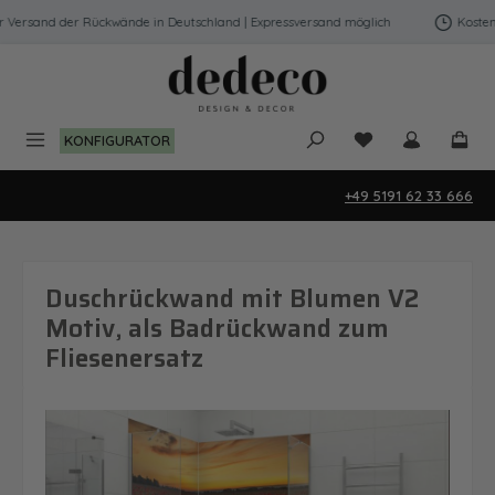
Zum Hauptinhalt springen
Versand der Rückwände in Deutschland | Expressversand möglich
Kostenfr
Du hast 0 Produk
KONFIGURATOR
+49 5191 62 33 666
Duschrückwand mit Blumen V2
Motiv, als Badrückwand zum
Fliesenersatz
Bildergalerie überspringen