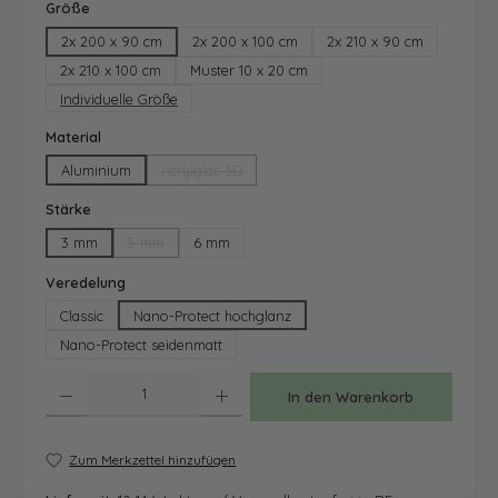
auswählen
Größe
2x 200 x 90 cm
2x 200 x 100 cm
2x 210 x 90 cm
2x 210 x 100 cm
Muster 10 x 20 cm
Individuelle Größe
auswählen
Material
Aluminium
Acrylglas 3D
(Diese Option ist zurzeit nicht verfügbar.)
auswählen
Stärke
3 mm
5 mm
6 mm
(Diese Option ist zurzeit nicht verfügbar.)
auswählen
Veredelung
Classic
Nano-Protect hochglanz
Nano-Protect seidenmatt
Produkt Anzahl: Gib den gewünschten Wert ein oder benutze die Schaltfläche
In den Warenkorb
Zum Merkzettel hinzufügen