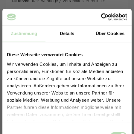
Lieferzeit:
10-14 Werktage / Versandkostenfrei in DE
Zustimmung
Details
Über Cookies
Diese Webseite verwendet Cookies
Wir verwenden Cookies, um Inhalte und Anzeigen zu
personalisieren, Funktionen für soziale Medien anbieten
zu können und die Zugriffe auf unsere Website zu
analysieren. Außerdem geben wir Informationen zu Ihrer
Verwendung unserer Website an unsere Partner für
soziale Medien, Werbung und Analysen weiter. Unsere
Partner führen diese Informationen möglicherweise mit
ERHALTE 5% RABATT AUF
weiteren Daten zusammen, die Sie ihnen bereitgestellt
DEINE RÜCKWÄNDE
haben oder die sie im Rahmen Ihrer Nutzung der Dienste
Jetzt zum Newsletter anmelden.
gesammelt haben.
Keine passende Größe gefunden? -
Einwilligungsauswahl