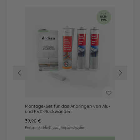
Montage-Set für das Anbringen von Alu-
Dus
und PVC-Rückwänden
Ba
Regulärer Preis:
Reg
39,90 €
52
Preise inkl. MwSt. zzgl. Versandkosten
Prei