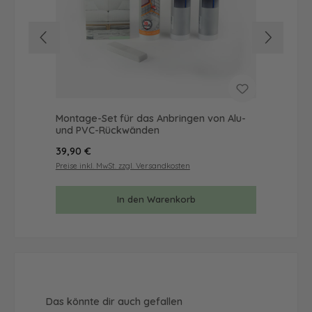
Montage-Set für das Anbringen von Alu-
Mus
und PVC-Rückwänden
& 
Regulärer Preis:
Reg
39,90 €
9,9
Preise inkl. MwSt. zzgl. Versandkosten
Prei
In den Warenkorb
Produktgalerie überspringen
Das könnte dir auch gefallen