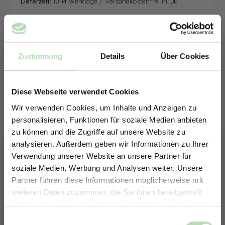
Lieferzeit:
10-14 Werktage / Versandkostenfrei in DE
Zustimmung
Details
Über Cookies
Diese Webseite verwendet Cookies
Wir verwenden Cookies, um Inhalte und Anzeigen zu
personalisieren, Funktionen für soziale Medien anbieten
zu können und die Zugriffe auf unsere Website zu
analysieren. Außerdem geben wir Informationen zu Ihrer
Verwendung unserer Website an unsere Partner für
soziale Medien, Werbung und Analysen weiter. Unsere
Partner führen diese Informationen möglicherweise mit
ERHALTE 5% RABATT AUF
weiteren Daten zusammen, die Sie ihnen bereitgestellt
DEINE RÜCKWÄNDE
haben oder die sie im Rahmen Ihrer Nutzung der Dienste
Jetzt zum Newsletter anmelden.
gesammelt haben.
Keine passende Größe gefunden? -
Einwilligungsauswahl