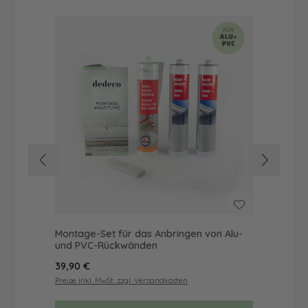
Montage-Set für das Anbringen von Alu-
Dus
und PVC-Rückwänden
Ba
Regulärer Preis:
Reg
39,90 €
52
Preise inkl. MwSt. zzgl. Versandkosten
Prei