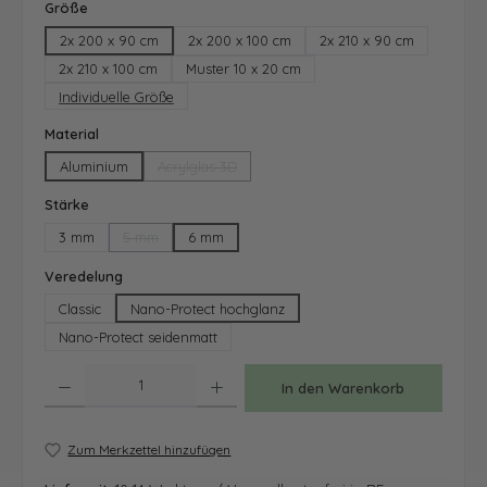
auswählen
Größe
2x 200 x 90 cm
2x 200 x 100 cm
2x 210 x 90 cm
2x 210 x 100 cm
Muster 10 x 20 cm
Individuelle Größe
auswählen
Material
Aluminium
Acrylglas 3D
(Diese Option ist zurzeit nicht verfügbar.)
auswählen
Stärke
3 mm
5 mm
6 mm
(Diese Option ist zurzeit nicht verfügbar.)
auswählen
Veredelung
Classic
Nano-Protect hochglanz
Nano-Protect seidenmatt
Produkt Anzahl: Gib den gewünschten Wert ein oder benutze die Schaltfläche
In den Warenkorb
Zum Merkzettel hinzufügen