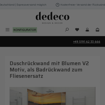
Zum Hauptinhalt springen
tschland | Expressversand möglich
Kostenfreier Versand der Rückwände i
Du hast 0 Produk
KONFIGURATOR
+49 5191 62 33 666
Duschrückwand mit Blumen V2
Motiv, als Badrückwand zum
Fliesenersatz
Bildergalerie überspringen