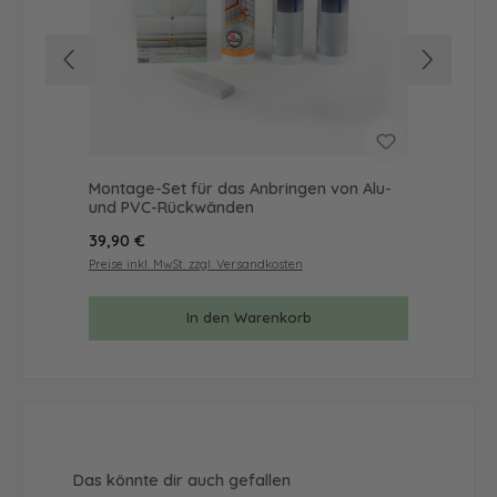
Montage-Set für das Anbringen von Alu-
Mus
und PVC-Rückwänden
& 
Regulärer Preis:
Reg
39,90 €
9,9
Preise inkl. MwSt. zzgl. Versandkosten
Prei
In den Warenkorb
Produktgalerie überspringen
Das könnte dir auch gefallen