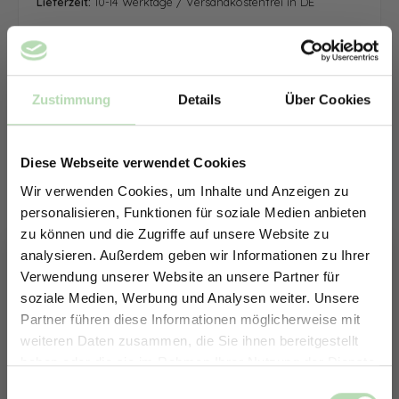
Lieferzeit:
10-14 Werktage / Versandkostenfrei in DE
Zustimmung
Details
Über Cookies
Diese Webseite verwendet Cookies
Wir verwenden Cookies, um Inhalte und Anzeigen zu
personalisieren, Funktionen für soziale Medien anbieten
zu können und die Zugriffe auf unsere Website zu
analysieren. Außerdem geben wir Informationen zu Ihrer
Verwendung unserer Website an unsere Partner für
soziale Medien, Werbung und Analysen weiter. Unsere
Partner führen diese Informationen möglicherweise mit
ERHALTE 5% RABATT AUF
weiteren Daten zusammen, die Sie ihnen bereitgestellt
DEINE RÜCKWÄNDE
haben oder die sie im Rahmen Ihrer Nutzung der Dienste
Jetzt zum Newsletter anmelden.
gesammelt haben.
Keine passende Größe gefunden? -
Einwilligungsauswahl