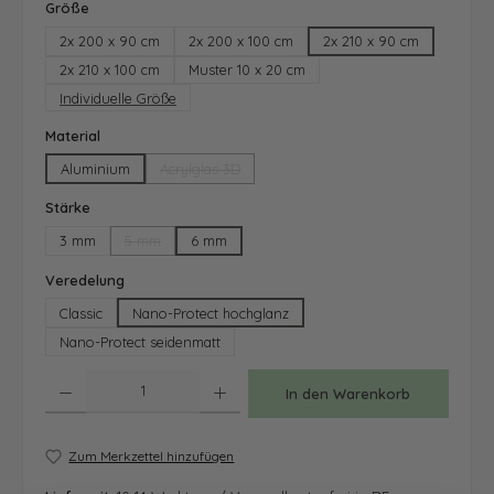
auswählen
Größe
2x 200 x 90 cm
2x 200 x 100 cm
2x 210 x 90 cm
2x 210 x 100 cm
Muster 10 x 20 cm
Individuelle Größe
auswählen
Material
Aluminium
Acrylglas 3D
(Diese Option ist zurzeit nicht verfügbar.)
auswählen
Stärke
3 mm
5 mm
6 mm
(Diese Option ist zurzeit nicht verfügbar.)
auswählen
Veredelung
Classic
Nano-Protect hochglanz
Nano-Protect seidenmatt
Produkt Anzahl: Gib den gewünschten Wert ein oder benutze die Schaltfläche
In den Warenkorb
Zum Merkzettel hinzufügen