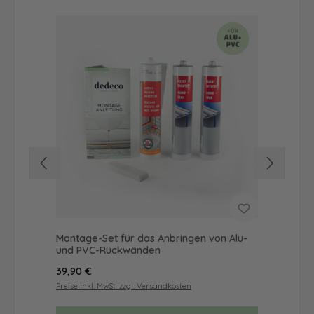
Montage-Set für das Anbringen von Alu-
Dus
und PVC-Rückwänden
Ba
Regulärer Preis:
Reg
39,90 €
52
Preise inkl. MwSt. zzgl. Versandkosten
Prei