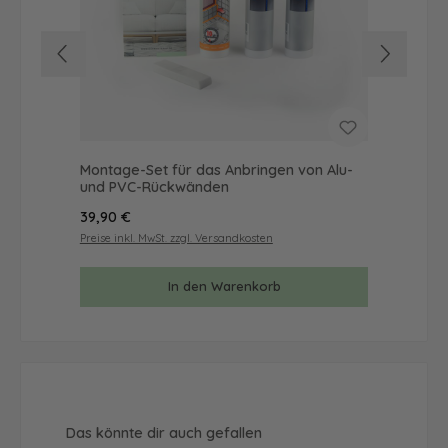
Montage-Set für das Anbringen von Alu-
Mus
und PVC-Rückwänden
& 
Regulärer Preis:
Reg
39,90 €
9,9
Preise inkl. MwSt. zzgl. Versandkosten
Prei
In den Warenkorb
Produktgalerie überspringen
Das könnte dir auch gefallen