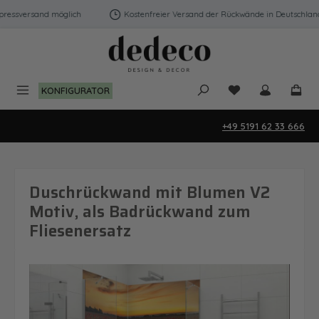
Zum Hauptinhalt springen
essversand möglich
Kostenfreier Versand der Rückwände in Deutschland |
Du hast 0 Produk
KONFIGURATOR
+49 5191 62 33 666
Duschrückwand mit Blumen V2
Motiv, als Badrückwand zum
Fliesenersatz
Bildergalerie überspringen