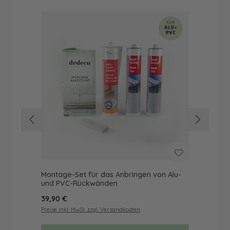
Montage-Set für das Anbringen von Alu-
Dus
und PVC-Rückwänden
Ba
Regulärer Preis:
Reg
39,90 €
52
Preise inkl. MwSt. zzgl. Versandkosten
Prei