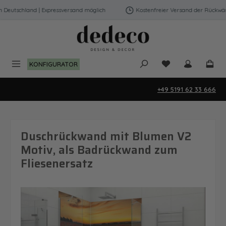
Zum Hauptinhalt springen
eutschland | Expressversand möglich
Kostenfreier Versand der Rückwände
Du hast 0 Produk
KONFIGURATOR
+49 5191 62 33 666
Duschrückwand mit Blumen V2
Motiv, als Badrückwand zum
Fliesenersatz
Bildergalerie überspringen