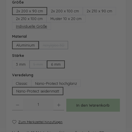
auswählen
Größe
2x 200 x 90 cm
2x 200 x 100 cm
2x 210 x 90 cm
2x 210 x 100 cm
Muster 10 x 20 cm
Individuelle Größe
auswählen
Material
Aluminium
Acrylglas 3D
(Diese Option ist zurzeit nicht verfügbar.)
auswählen
Stärke
3 mm
5 mm
6 mm
(Diese Option ist zurzeit nicht verfügbar.)
auswählen
Veredelung
Classic
Nano-Protect hochglanz
Nano-Protect seidenmatt
Produkt Anzahl: Gib den gewünschten Wert ein oder benutze die Schaltfläche
In den Warenkorb
Zum Merkzettel hinzufügen