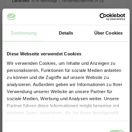
Lieferzeit:
10-14 Werktage / Versandkostenfrei in DE
Zustimmung
Details
Über Cookies
Diese Webseite verwendet Cookies
Wir verwenden Cookies, um Inhalte und Anzeigen zu
personalisieren, Funktionen für soziale Medien anbieten
zu können und die Zugriffe auf unsere Website zu
analysieren. Außerdem geben wir Informationen zu Ihrer
Verwendung unserer Website an unsere Partner für
soziale Medien, Werbung und Analysen weiter. Unsere
Partner führen diese Informationen möglicherweise mit
ERHALTE 5% RABATT AUF
weiteren Daten zusammen, die Sie ihnen bereitgestellt
DEINE RÜCKWÄNDE
haben oder die sie im Rahmen Ihrer Nutzung der Dienste
Jetzt zum Newsletter anmelden.
gesammelt haben.
Keine passende Größe gefunden? -
Einwilligungsauswahl