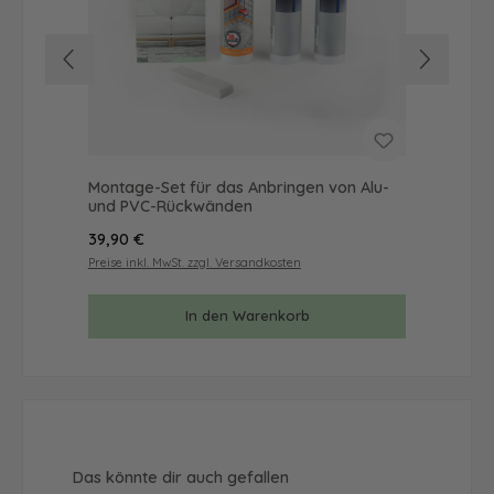
Montage-Set für das Anbringen von Alu-
Mus
und PVC-Rückwänden
& 
Regulärer Preis:
Reg
39,90 €
9,9
Preise inkl. MwSt. zzgl. Versandkosten
Prei
In den Warenkorb
Produktgalerie überspringen
Das könnte dir auch gefallen