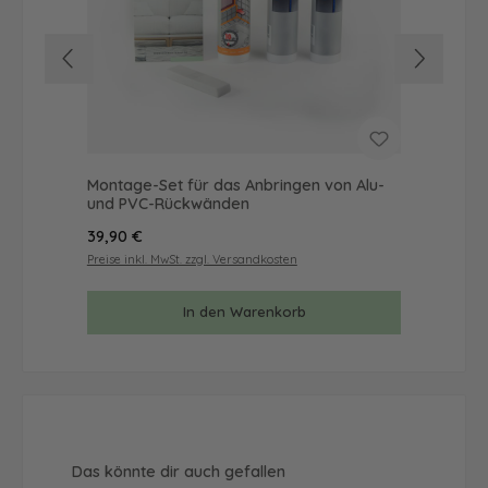
Montage-Set für das Anbringen von Alu-
Mus
und PVC-Rückwänden
& 
Regulärer Preis:
Reg
39,90 €
9,9
Preise inkl. MwSt. zzgl. Versandkosten
Prei
In den Warenkorb
Produktgalerie überspringen
Das könnte dir auch gefallen