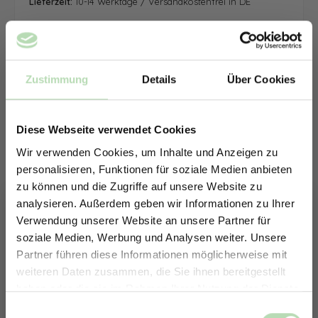
Lieferzeit:
10-14 Werktage / Versandkostenfrei in DE
Zustimmung
Details
Über Cookies
Diese Webseite verwendet Cookies
Wir verwenden Cookies, um Inhalte und Anzeigen zu
personalisieren, Funktionen für soziale Medien anbieten
zu können und die Zugriffe auf unsere Website zu
analysieren. Außerdem geben wir Informationen zu Ihrer
Verwendung unserer Website an unsere Partner für
soziale Medien, Werbung und Analysen weiter. Unsere
Partner führen diese Informationen möglicherweise mit
ERHALTE 5% RABATT AUF
weiteren Daten zusammen, die Sie ihnen bereitgestellt
DEINE RÜCKWÄNDE
haben oder die sie im Rahmen Ihrer Nutzung der Dienste
Jetzt zum Newsletter anmelden.
gesammelt haben.
Keine passende Größe gefunden? -
Einwilligungsauswahl