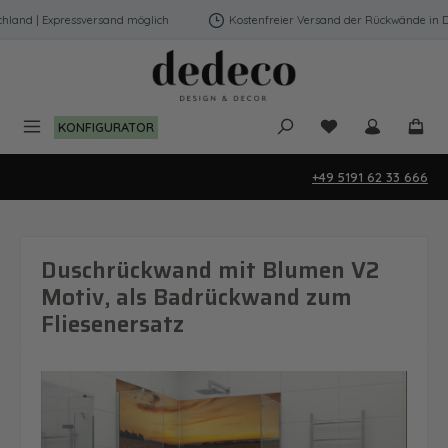
Zum Hauptinhalt springen
and | Expressversand möglich
Kostenfreier Versand der Rückwände in Deu
Du hast 0 Produk
KONFIGURATOR
+49 5191 62 33 666
Duschrückwand mit Blumen V2
Motiv, als Badrückwand zum
Fliesenersatz
Bildergalerie überspringen