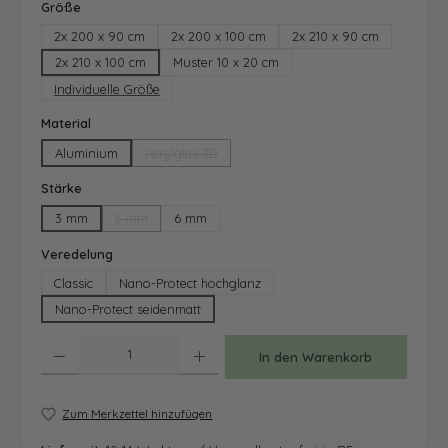
auswählen
Größe
2x 200 x 90 cm
2x 200 x 100 cm
2x 210 x 90 cm
2x 210 x 100 cm
Muster 10 x 20 cm
Individuelle Größe
auswählen
Material
Aluminium
Acrylglas 3D
(Diese Option ist zurzeit nicht verfügbar.)
auswählen
Stärke
3 mm
5 mm
6 mm
(Diese Option ist zurzeit nicht verfügbar.)
auswählen
Veredelung
Classic
Nano-Protect hochglanz
Nano-Protect seidenmatt
Produkt Anzahl: Gib den gewünschten Wert ein oder benutze die Schaltfläche
In den Warenkorb
Zum Merkzettel hinzufügen