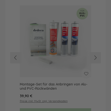
Montage-Set für das Anbringen von Alu-
Dus
und PVC-Rückwänden
Ba
Regulärer Preis:
Reg
39,90 €
52
Preise inkl. MwSt. zzgl. Versandkosten
Prei