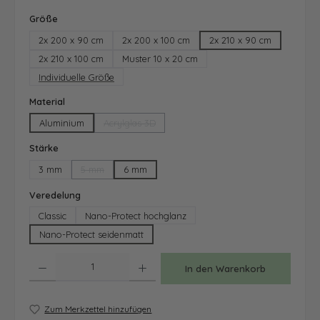
auswählen
Größe
2x 200 x 90 cm
2x 200 x 100 cm
2x 210 x 90 cm
2x 210 x 100 cm
Muster 10 x 20 cm
Individuelle Größe
auswählen
Material
Aluminium
Acrylglas 3D
(Diese Option ist zurzeit nicht verfügbar.)
auswählen
Stärke
3 mm
5 mm
6 mm
(Diese Option ist zurzeit nicht verfügbar.)
auswählen
Veredelung
Classic
Nano-Protect hochglanz
Nano-Protect seidenmatt
Produkt Anzahl: Gib den gewünschten Wert ein oder benutze die Schaltfläche
In den Warenkorb
Zum Merkzettel hinzufügen