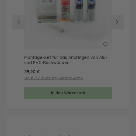
Montage-Set für das Anbringen von Alu-
Mus
und PVC-Rückwänden
& 
Regulärer Preis:
Reg
39,90 €
9,9
Preise inkl. MwSt. zzgl. Versandkosten
Prei
In den Warenkorb