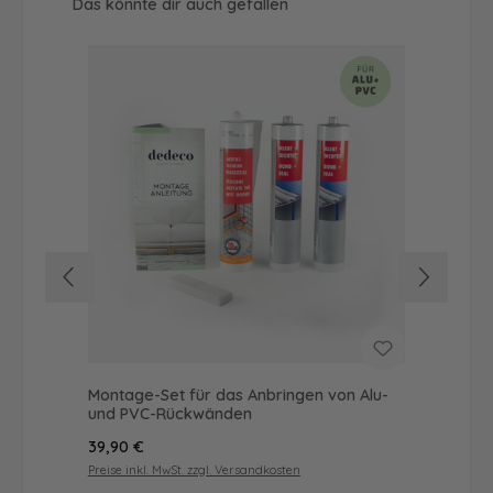
Produktgalerie überspringen
Das könnte dir auch gefallen
Montage-Set für das Anbringen von Alu-
Dus
und PVC-Rückwänden
Ba
Regulärer Preis:
Reg
39,90 €
49
Preise inkl. MwSt. zzgl. Versandkosten
Prei