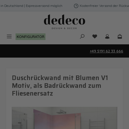
Zum Hauptinhalt springen
 Deutschland | Expressversand möglich
Kostenfreier Versand der Rückwänd
Du hast 0 Produk
KONFIGURATOR
+49 5191 62 33 666
Duschrückwand mit Blumen V1
Motiv, als Badrückwand zum
Fliesenersatz
Bildergalerie überspringen