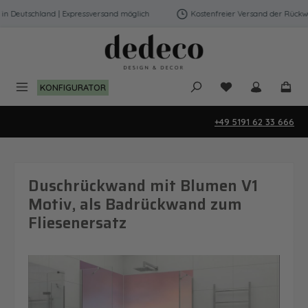
Zum Hauptinhalt springen
Deutschland | Expressversand möglich
Kostenfreier Versand der Rückwänd
Du hast 0 Produk
KONFIGURATOR
+49 5191 62 33 666
Duschrückwand mit Blumen V1
Motiv, als Badrückwand zum
Fliesenersatz
Bildergalerie überspringen