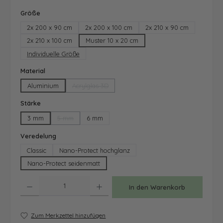
auswählen
Größe
2x 200 x 90 cm
2x 200 x 100 cm
2x 210 x 90 cm
2x 210 x 100 cm
Muster 10 x 20 cm
Individuelle Größe
auswählen
Material
Aluminium
Acrylglas 3D
(Diese Option ist zurzeit nicht verfügbar.)
auswählen
Stärke
3 mm
5 mm
6 mm
(Diese Option ist zurzeit nicht verfügbar.)
auswählen
Veredelung
Classic
Nano-Protect hochglanz
Nano-Protect seidenmatt
Produkt Anzahl: Gib den gewünschten Wert ein oder benutze die Schaltfläche
In den Warenkorb
Zum Merkzettel hinzufügen