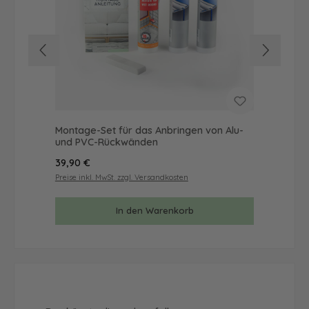
Montage-Set für das Anbringen von Alu-
Mus
und PVC-Rückwänden
& 
Regulärer Preis:
Reg
39,90 €
9,9
Preise inkl. MwSt. zzgl. Versandkosten
Prei
In den Warenkorb