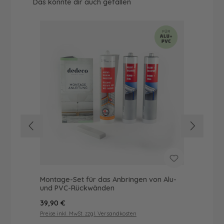
Produktgalerie überspringen
Das könnte dir auch gefallen
Montage-Set für das Anbringen von Alu-
Dus
und PVC-Rückwänden
Ba
Regulärer Preis:
Reg
39,90 €
49
Preise inkl. MwSt. zzgl. Versandkosten
Prei