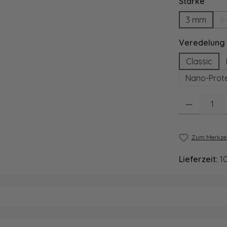
ausw
Stärke
3 mm
5
Veredelung
Classic
Nano-Prote
Produkt Anzahl
Zum Merkzet
Lieferzeit:
1