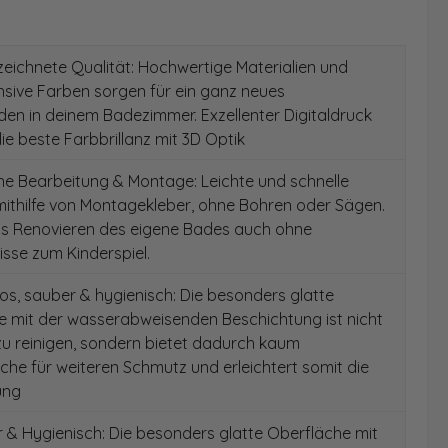
ichnete Qualität: Hochwertige Materialien und
ensive Farben sorgen für ein ganz neues
en in deinem Badezimmer. Exzellenter Digitaldruck
die beste Farbbrillanz mit 3D Optik
e Bearbeitung & Montage: Leichte und schnelle
ithilfe von Montagekleber, ohne Bohren oder Sägen.
as Renovieren des eigene Bades auch ohne
sse zum Kinderspiel.
s, sauber & hygienisch: Die besonders glatte
e mit der wasserabweisenden Beschichtung ist nicht
 zu reinigen, sondern bietet dadurch kaum
äche für weiteren Schmutz und erleichtert somit die
ung
& Hygienisch: Die besonders glatte Oberfläche mit