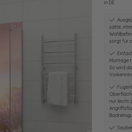
in DE
Ausgeze
satte, int
Wohlbefind
sorgt für 
Einfach
Montage m
So wird d
Vorkenntni
Fugenlo
Oberfläch
nur leicht
Angriffsfl
Badreinig
Sauber 