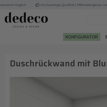
nd möglich
Hochwertige Qualität | Millimetergenau nach 
m Hauptinhalt springen
Zur Suche springen
Zur Hauptnavigation springen
KONFIGURATOR
Duschrückwand mit Blu
Bildergalerie überspringen