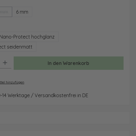
ählen
 mm
6 mm
(Diese Option ist zurzeit nicht verfügbar.)
auswählen
Nano-Protect hochglanz
ct seidenmatt
: Gib den gewünschten Wert ein oder benutze die Schaltflächen um 
In den Warenkorb
tel hinzufügen
0-14 Werktage / Versandkostenfrei in DE