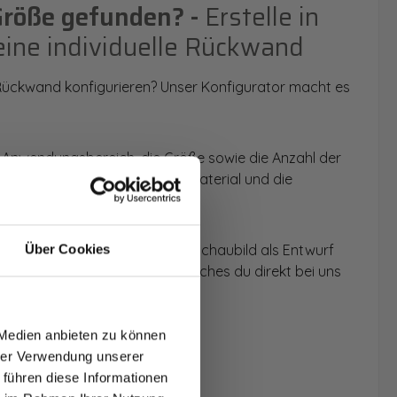
Größe gefunden? -
Erstelle in
eine individuelle Rückwand
 Rückwand konfigurieren? Unser Konfigurator macht es
 Anwendungsbereich, die Größe sowie die Anzahl der
t du dein Wunschmotiv, das Material und die
 werden dir die Rückwände im Schaubild als Entwurf
Über Cookies
u dein individuelles Angebot, welches du direkt bei uns
T AUF
NDE
 Medien anbieten zu können
den.
hrer Verwendung unserer
 führen diese Informationen