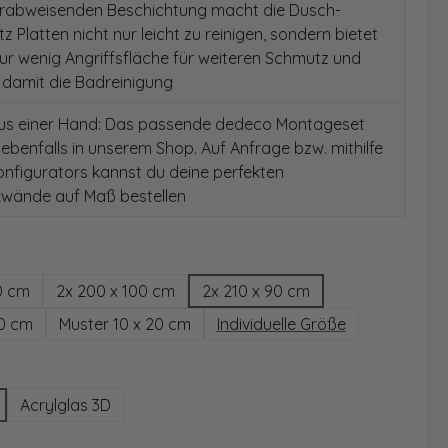
rabweisenden Beschichtung macht die Dusch-
z Platten nicht nur leicht zu reinigen, sondern bietet
r wenig Angriffsfläche für weiteren Schmutz und
t damit die Badreinigung
aus einer Hand: Das passende dedeco Montageset
 ebenfalls in unserem Shop. Auf Anfrage bzw. mithilfe
nfigurators kannst du deine perfekten
wände auf Maß bestellen
hlen
0 cm
2x 200 x 100 cm
2x 210 x 90 cm
00 cm
Muster 10 x 20 cm
Individuelle Größe
wählen
Acrylglas 3D