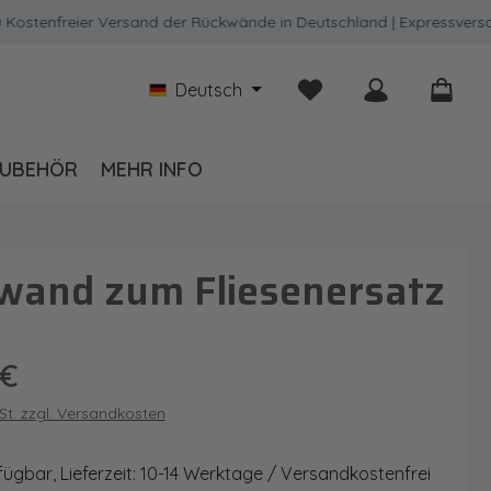
enfreier Versand der Rückwände in Deutschland | Expressversand m
Du hast 0 Produkte auf
Deutsch
UBEHÖR
MEHR INFO
wand zum Fliesenersatz
is:
 €
wSt. zzgl. Versandkosten
fügbar, Lieferzeit: 10-14 Werktage / Versandkostenfrei