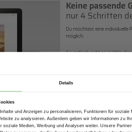
Keine passende 
nur 4 Schritten d
Du möchtest eine individuelle
möglich.
So einfach geht es: Wähle den
Rückwand. Anschließend kanns
Zusatzveredelung auswählen.
Mithilfe unseres Konfigurators
Details
dargestellt. Parallel erhältst d
ERHALTE 5% RABAT
bestellen kannst.
Cookies
DEINE RÜCKWÄ
nhalte und Anzeigen zu personalisieren, Funktionen für soziale
Jetzt zum Newsletter anmel
Zum Konfigurator
Website zu analysieren. Außerdem geben wir Informationen zu I
r soziale Medien, Werbung und Analysen weiter. Unsere Partner