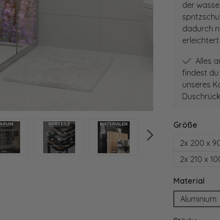
der wasse
spritzschut
dadurch nu
erleichter
Alles 
findest du
unseres Ko
Duschrück
auswä
Größe
2x 200 x 9
2x 210 x 1
aus
Material
Aluminium