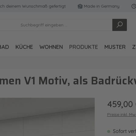
deinem Wunschmaß gefertigt
Made in Germany
Kost
BAD
KÜCHE
WOHNEN
PRODUKTE
MUSTER
Z
men V1 Motiv, als Badrück
Regulärer Pre
459,00
Preise inkl. M
Sofort ver