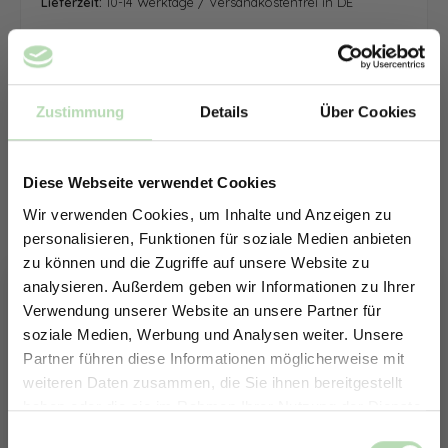
Lieferzeit:
10-14 Werktage / Versandkostenfrei in DE
Zustimmung
Details
Über Cookies
Diese Webseite verwendet Cookies
Wir verwenden Cookies, um Inhalte und Anzeigen zu
personalisieren, Funktionen für soziale Medien anbieten
zu können und die Zugriffe auf unsere Website zu
analysieren. Außerdem geben wir Informationen zu Ihrer
Verwendung unserer Website an unsere Partner für
soziale Medien, Werbung und Analysen weiter. Unsere
Partner führen diese Informationen möglicherweise mit
ERHALTE 5% RABATT AUF
weiteren Daten zusammen, die Sie ihnen bereitgestellt
DEINE RÜCKWÄNDE
haben oder die sie im Rahmen Ihrer Nutzung der Dienste
Jetzt zum Newsletter anmelden.
gesammelt haben.
Keine passende Größe gefunden? -
Einwilligungsauswahl