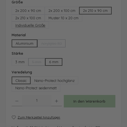
auswählen
Größe
2x 200 x 90 cm
2x 200 x 100 cm
2x 210 x 90 cm
2x 210 x 100 cm
Muster 10 x 20 cm
Individuelle Größe
auswählen
Material
Aluminium
Acrylglas 3D
(Diese Option ist zurzeit nicht verfügbar.)
auswählen
Stärke
3 mm
5 mm
6 mm
(Diese Option ist zurzeit nicht verfügbar.)
auswählen
Veredelung
Classic
Nano-Protect hochglanz
Nano-Protect seidenmatt
Produkt Anzahl: Gib den gewünschten Wert ein oder benutze die Schaltfläche
In den Warenkorb
Zum Merkzettel hinzufügen