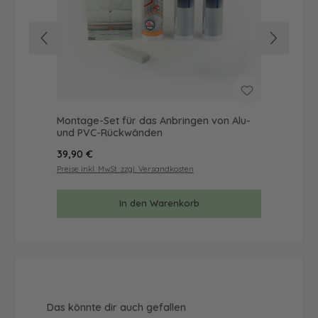
Montage-Set für das Anbringen von Alu-
Mus
und PVC-Rückwänden
& 
Regulärer Preis:
Reg
39,90 €
9,9
Preise inkl. MwSt. zzgl. Versandkosten
Prei
In den Warenkorb
Produktgalerie überspringen
Das könnte dir auch gefallen