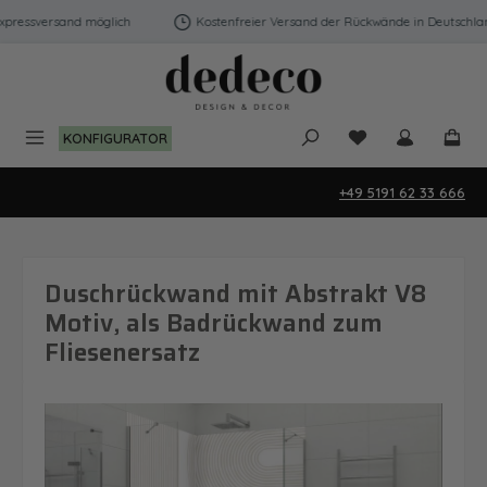
Zum Hauptinhalt springen
ressversand möglich
Kostenfreier Versand der Rückwände in Deutschland 
Du hast 0 Produk
KONFIGURATOR
+49 5191 62 33 666
Duschrückwand mit Abstrakt V8
Motiv, als Badrückwand zum
Fliesenersatz
Bildergalerie überspringen