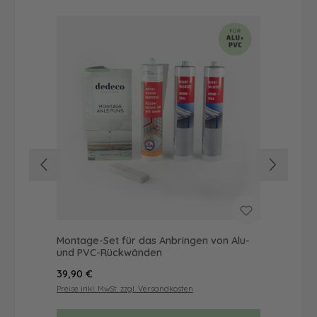
Montage-Set für das Anbringen von Alu-
Dus
und PVC-Rückwänden
Ba
Regulärer Preis:
Reg
39,90 €
68
Preise inkl. MwSt. zzgl. Versandkosten
Prei