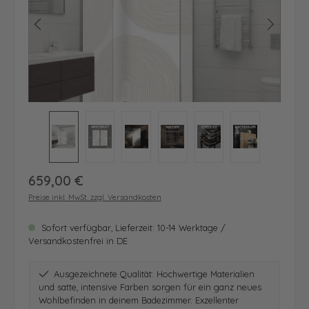
Regulärer Preis:
659,00 €
Preise inkl. MwSt. zzgl. Versandkosten
Sofort verfügbar, Lieferzeit: 10-14 Werktage /
Versandkostenfrei in DE
Ausgezeichnete Qualität: Hochwertige Materialien
und satte, intensive Farben sorgen für ein ganz neues
Wohlbefinden in deinem Badezimmer. Exzellenter