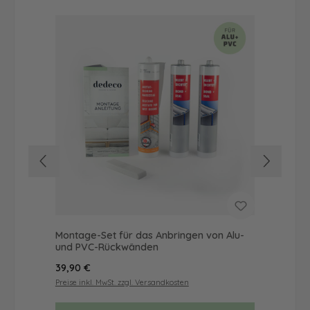
Montage-Set für das Anbringen von Alu-
Dus
und PVC-Rückwänden
Ba
Regulärer Preis:
Reg
39,90 €
68
Preise inkl. MwSt. zzgl. Versandkosten
Prei