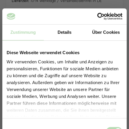
Lieferzeit:
10-14 Werktage / Versandkostenfrei in DE
Zustimmung
Details
Über Cookies
Diese Webseite verwendet Cookies
Wir verwenden Cookies, um Inhalte und Anzeigen zu
personalisieren, Funktionen für soziale Medien anbieten
zu können und die Zugriffe auf unsere Website zu
analysieren. Außerdem geben wir Informationen zu Ihrer
Verwendung unserer Website an unsere Partner für
soziale Medien, Werbung und Analysen weiter. Unsere
Partner führen diese Informationen möglicherweise mit
ERHALTE 5% RABATT AUF
weiteren Daten zusammen, die Sie ihnen bereitgestellt
DEINE RÜCKWÄNDE
haben oder die sie im Rahmen Ihrer Nutzung der Dienste
Jetzt zum Newsletter anmelden.
gesammelt haben.
Keine passende Größe gefunden? -
Einwilligungsauswahl