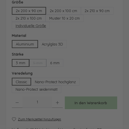
auswählen
Größe
2x 200 x 90 cm
2x 200 x 100 cm
2x 210 x 90 cm
2x 210 x 100 cm
Muster 10 x 20 cm
Individuelle Größe
auswählen
Material
Aluminium
Acrylglas 3D
auswählen
Stärke
3 mm
5 mm
6 mm
(Diese Option ist zurzeit nicht verfügbar.)
auswählen
Veredelung
Classic
Nano-Protect hochglanz
Nano-Protect seidenmatt
Produkt Anzahl: Gib den gewünschten Wert ein oder benutze die Schaltfläche
In den Warenkorb
Zum Merkzettel hinzufügen