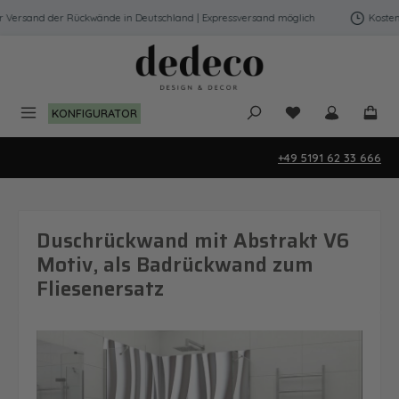
Zum Hauptinhalt springen
Versand der Rückwände in Deutschland | Expressversand möglich
Kostenfr
Du hast 0 Produk
KONFIGURATOR
+49 5191 62 33 666
Duschrückwand mit Abstrakt V6
Motiv, als Badrückwand zum
Fliesenersatz
Bildergalerie überspringen