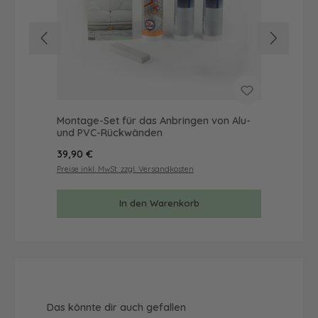
Montage-Set für das Anbringen von Alu-
Mus
und PVC-Rückwänden
& 
Regulärer Preis:
Reg
39,90 €
9,9
Preise inkl. MwSt. zzgl. Versandkosten
Prei
In den Warenkorb
Produktgalerie überspringen
Das könnte dir auch gefallen