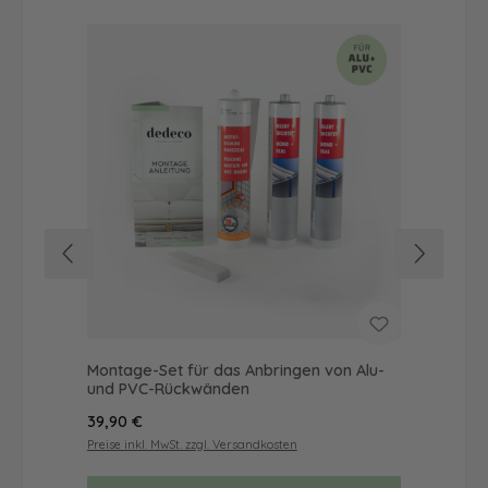
Montage-Set für das Anbringen von Alu-
Dus
und PVC-Rückwänden
Ba
Regulärer Preis:
Reg
39,90 €
68
Preise inkl. MwSt. zzgl. Versandkosten
Prei