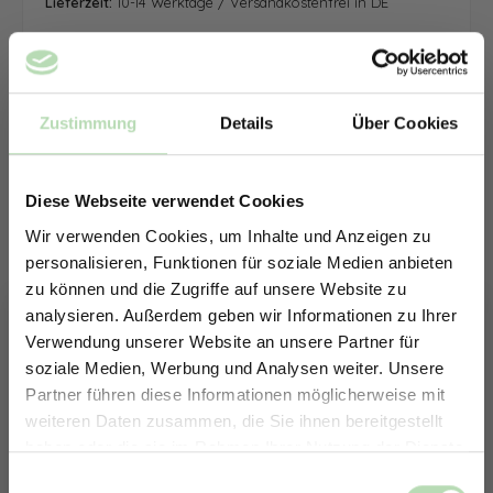
Lieferzeit:
10-14 Werktage / Versandkostenfrei in DE
Zustimmung
Details
Über Cookies
Diese Webseite verwendet Cookies
Wir verwenden Cookies, um Inhalte und Anzeigen zu
personalisieren, Funktionen für soziale Medien anbieten
zu können und die Zugriffe auf unsere Website zu
analysieren. Außerdem geben wir Informationen zu Ihrer
Verwendung unserer Website an unsere Partner für
soziale Medien, Werbung und Analysen weiter. Unsere
Partner führen diese Informationen möglicherweise mit
ERHALTE 5% RABATT AUF
weiteren Daten zusammen, die Sie ihnen bereitgestellt
DEINE RÜCKWÄNDE
haben oder die sie im Rahmen Ihrer Nutzung der Dienste
Jetzt zum Newsletter anmelden.
gesammelt haben.
Keine passende Größe gefunden? -
Einwilligungsauswahl