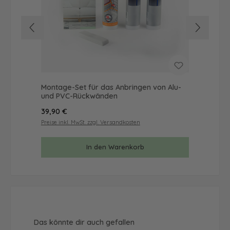
Montage-Set für das Anbringen von Alu-
Mus
und PVC-Rückwänden
& 
Regulärer Preis:
Reg
39,90 €
9,9
Preise inkl. MwSt. zzgl. Versandkosten
Prei
In den Warenkorb
Produktgalerie überspringen
Das könnte dir auch gefallen