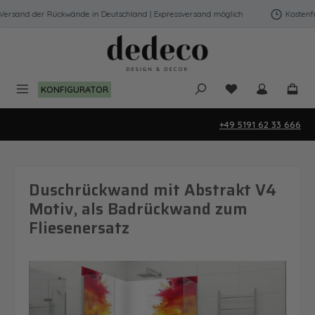
Zum Hauptinhalt springen
rsand der Rückwände in Deutschland | Expressversand möglich
Kostenfrei
Du hast 0 Produk
KONFIGURATOR
+49 5191 62 33 666
Duschrückwand mit Abstrakt V4
Motiv, als Badrückwand zum
Fliesenersatz
Bildergalerie überspringen