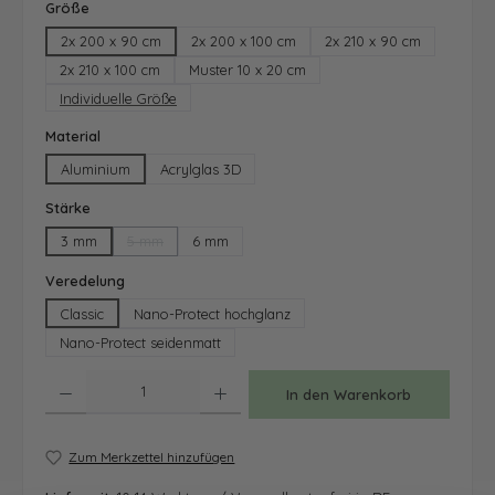
auswählen
Größe
2x 200 x 90 cm
2x 200 x 100 cm
2x 210 x 90 cm
2x 210 x 100 cm
Muster 10 x 20 cm
Individuelle Größe
auswählen
Material
Aluminium
Acrylglas 3D
auswählen
Stärke
3 mm
5 mm
6 mm
(Diese Option ist zurzeit nicht verfügbar.)
auswählen
Veredelung
Classic
Nano-Protect hochglanz
Nano-Protect seidenmatt
Produkt Anzahl: Gib den gewünschten Wert ein oder benutze die Schaltfläche
In den Warenkorb
Zum Merkzettel hinzufügen